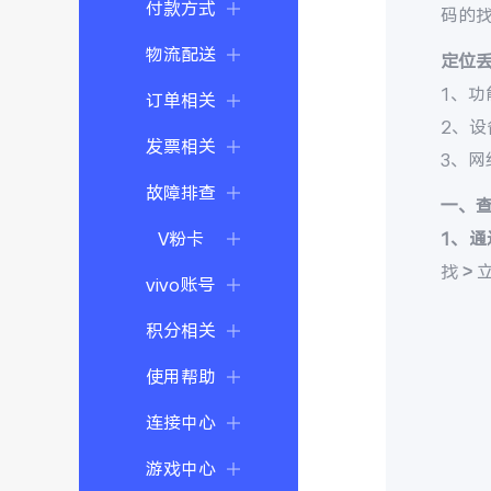
付款方式
码的
物流配送
定位
1、功
订单相关
2、
发票相关
3、
故障排查
一、
V粉卡
1、通
找 >
vivo账号
积分相关
使用帮助
连接中心
游戏中心