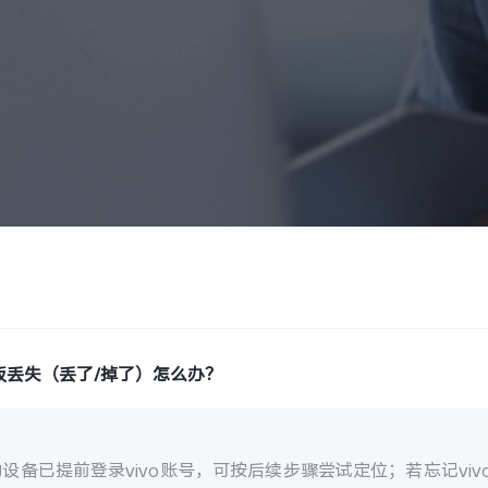
板丢失（丢了/掉了）怎么办？
设备已提前登录vivo账号，可按后续步骤尝试定位；若忘记vi