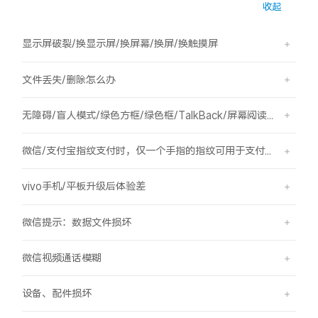
收起
S60
S60 元气版
显示屏破裂/换显示屏/换屏幕/换屏/换触摸屏
Y600 Turbo
Y600 Pro
文件丢失/删除怎么办
iQOO Z11i
iQOO 15T
无障碍/盲人模式/绿色方框/绿色框/TalkBack/屏幕阅读/屏幕朗读
vivo TWS 5 Pro
vivo Pad6 Pro
微信/支付宝指纹支付时，仅一个手指的指纹可用于支付，其他已录入的指纹无法用于支付。
X300 Ultra
X300s
vivo手机/平板升级后体验差
S50 Pro mini
S50
微信提示：数据文件损坏
Y6
Y60
微信视频通话模糊
iQOO Z11
iQOO Z11x
设备、配件损坏
vivo 头戴降噪耳机
vivo TWS 5e