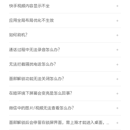
iQOO Neo11
iQOO 15
全部Y机型
对比Y机型
快手视频内容显示不全
vivo WATCH GT 2
vivo Vision
全部iQOO机型
对比iQOO机型
应用全局布局优化不生效
如何刷机？
全部智能硬件
通话过程中无法录音怎么办？
无法拦截骚扰电话怎么办？
面部解锁功能无法关闭怎么办？
在暗环境下屏幕会变亮是怎么回事？
微信中的图片/视频无法查看怎么办？
面部解锁后会停留在锁屏界面，需上滑才能进入桌面，是怎么回事？