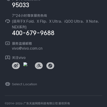
新闻资讯
95033
环保回收
国补营业执照
隐私中心
安全公告
7*24小时尊享服务热线
无线电发射设备销售备案
可持续发展
(适用于X Fold、X Flip、X Ultra、iQOO Ultra、X Note、
服务隐私政策
NEX系列)
vivo 蔡司影像
400-679-9688
Log还原LUTs下载
开发者社区
服务监督邮箱
vivo 办公套件
vivo@vivo.com.cn
蓝河操作系统
关注vivo
vivo 通信
vivo 智能车载
Select Location
©2014-2026 广东天宸网络科技有限公司 版权所有