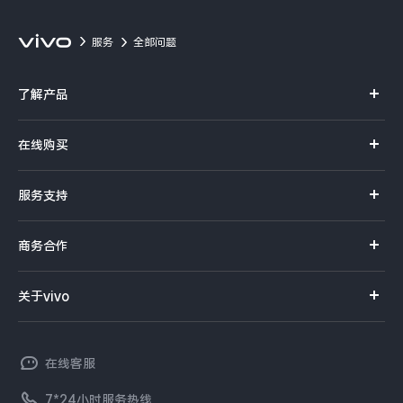
服务
全部问题
了解产品
X系列
在线购买
S系列
官方商城
服务支持
Y系列
选购手机
真伪查询
iQOO手机
商务合作
选购配件
服务网点
智能硬件
供应商协同平台
订单查询
关于vivo
查找手机
T系列
开放平台
官网APP下载
vivo 简介
常见问题
NEX系列
vivo 企业业务
在线客服
工作机会
服务政策
廉正合规
7*24小时服务热线