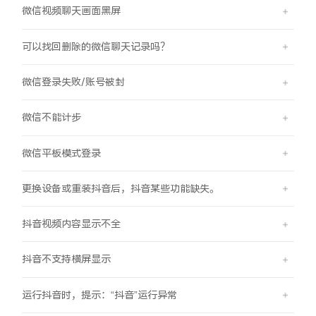
微信视频聊天画面黑屏
X300 Pro
X300
可以找回删除的微信聊天记录吗？
S30 Pro mini
S30
微信登录失败/账号被封
Y500 Pro
Y500
微信不能计步
iQOO 15 Ultra
iQOO Z11 Turbo
微信平板模式登录
iQOO Pad6 Pro
iQOO TWS 5e
更换设备或重装抖音后，抖音某些功能缺失。
X Fold5
X200 Ultra
抖音视频内容显示不全
S20 Pro
S20
全部X机型
对比X机型
抖音不支持横屏显示
Y50 5G
Y50m 5G
全部S机型
对比S机型
运行抖音时，提示：“抖音”运行异常