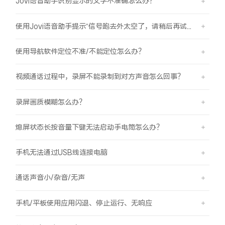
Jovi语音助手识别显示的文字不准确怎么办？
使用Jovi语音助手提示“信号跑去外太空了，请稍后再试哦”是怎么回事？
使用导航软件定位不准/不能定位怎么办？
视频通话过程中，录屏不能录制到对方声音怎么回事？
录屏画质模糊怎么办？
熄屏状态长按音量下键无法启动手电筒怎么办？
手机无法通过USB线连接电脑
通话声音小/杂音/无声
手机/平板使用应用闪退、停止运行、无响应