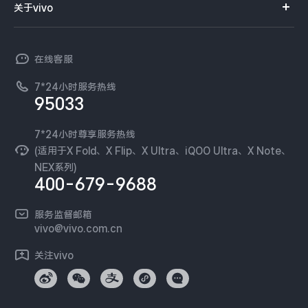
订单查询
关于vivo
查找手机
T系列
开放平台
官网APP下载
vivo 简介
常见问题
NEX系列
vivo 企业业务
在线客服
工作机会
服务政策
廉正合规
7*24小时服务热线
新闻资讯
95033
环保回收
国补营业执照
隐私中心
安全公告
7*24小时尊享服务热线
无线电发射设备销售备案
可持续发展
(适用于X Fold、X Flip、X Ultra、iQOO Ultra、X Note、
服务隐私政策
NEX系列)
vivo 蔡司影像
400-679-9688
Log还原LUTs下载
开发者社区
服务监督邮箱
vivo 办公套件
vivo@vivo.com.cn
蓝河操作系统
关注vivo
vivo 通信
vivo 智能车载