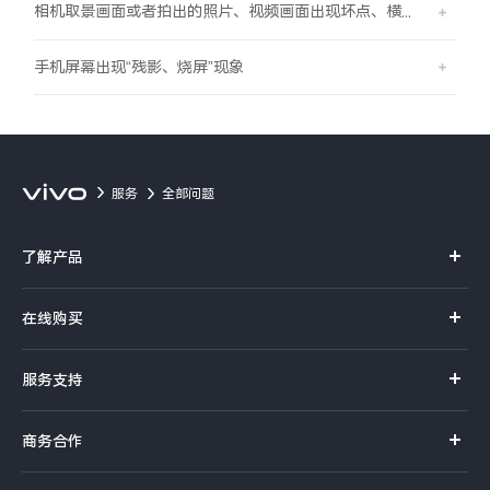
相机取景画面或者拍出的照片、视频画面出现坏点、横线、竖线的现象
手机屏幕出现“残影、烧屏”现象
服务
全部问题
了解产品
X系列
在线购买
S系列
官方商城
服务支持
Y系列
选购手机
真伪查询
iQOO手机
商务合作
选购配件
服务网点
智能硬件
供应商协同平台