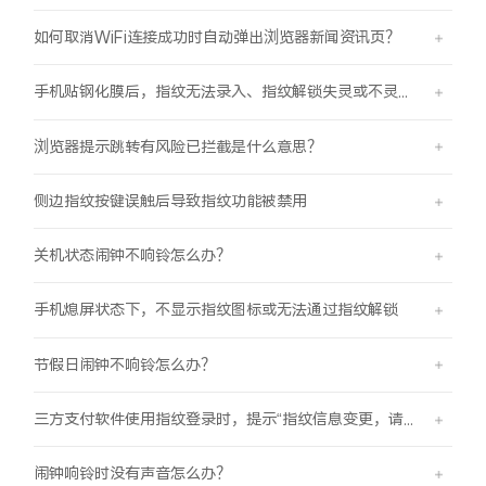
如何取消WiFi连接成功时自动弹出浏览器新闻资讯页？
手机贴钢化膜后，指纹无法录入、指纹解锁失灵或不灵敏。
浏览器提示跳转有风险已拦截是什么意思？
侧边指纹按键误触后导致指纹功能被禁用
关机状态闹钟不响铃怎么办？
手机熄屏状态下，不显示指纹图标或无法通过指纹解锁
节假日闹钟不响铃怎么办？
三方支付软件使用指纹登录时，提示“指纹信息变更，请重新验证登录信息后使用”
闹钟响铃时没有声音怎么办？