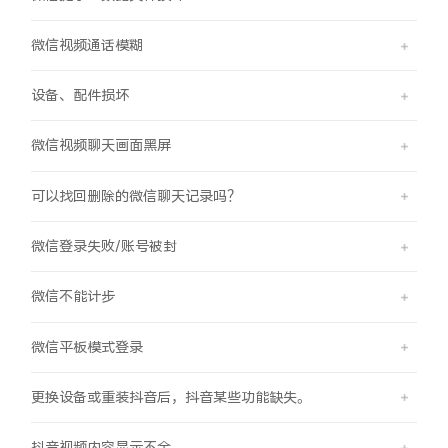
X300 Pro
X300
微信视频通话模糊
S30 Pro mini
S30
设备、配件损坏
Y500 Pro
Y500
微信视频聊天画面黑屏
可以找回删除的微信聊天记录吗？
iQOO 15 Ultra
iQOO Z11 Turbo
微信登录失败/账号被封
iQOO Pad6 Pro
iQOO TWS 5e
X Fold5
X200 Ultra
微信不能计步
微信平板模式登录
S20 Pro
S20
全部X机型
对比X机型
更换设备或重装抖音后，抖音某些功能缺失。
Y50 5G
Y50m 5G
全部S机型
对比S机型
抖音视频内容显示不全