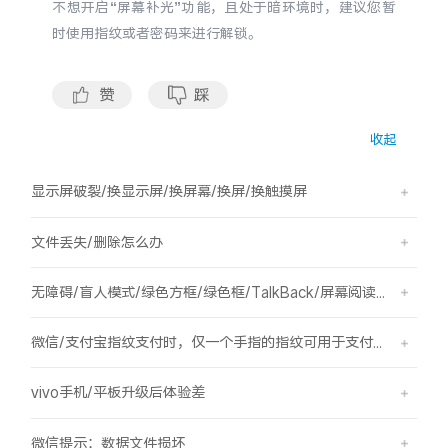
不想开启
“屏幕补光”功能
，且处于暗环境时，建议您暂
S60
S60 元气版
时使用指纹或者密码来进行解锁。
Y600 Turbo
Y600 Pro
赞
踩
iQOO Z11i
iQOO 15T
收起
vivo TWS 5 Pro
vivo Pad6 Pro
显示屏破裂/换显示屏/换屏幕/换屏/换触摸屏
X300 Ultra
X300s
文件丢失/删除怎么办
S50 Pro mini
S50
无障碍/盲人模式/绿色方框/绿色框/TalkBack/屏幕阅读/屏幕朗读
Y6
Y60
微信/支付宝指纹支付时，仅一个手指的指纹可用于支付，其他已录入的指纹无法用于支付。
iQOO Z11
iQOO Z11x
vivo手机/平板升级后体验差
vivo 头戴降噪耳机
vivo TWS 5e
微信提示：数据文件损坏