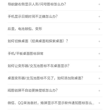
导航键右侧显示人形/问号图标怎么办？
手机显示日期时间不正确怎么办？
后盖，电池鼓包、变形
如何切换桌面（经典桌面和探索桌面）？
手机/平板桌面图标异常
如何让变形器/交互池图标不在桌面显示？
桌面变形器/交互池图标不见了，如何添加到桌面？
阅图锁屏不自动更换壁纸怎么办？
微信、QQ来消息时，熄屏显示不显示软件通知图标怎么办？