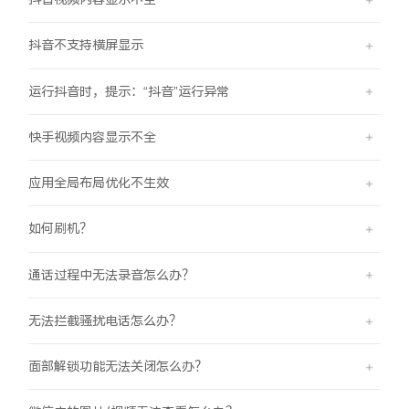
iQOO Neo11
iQOO 15
全部Y机型
对比Y机型
抖音不支持横屏显示
vivo WATCH GT 2
vivo Vision
全部iQOO机型
对比iQOO机型
运行抖音时，提示：“抖音”运行异常
全部智能硬件
快手视频内容显示不全
应用全局布局优化不生效
如何刷机？
通话过程中无法录音怎么办？
无法拦截骚扰电话怎么办？
面部解锁功能无法关闭怎么办？