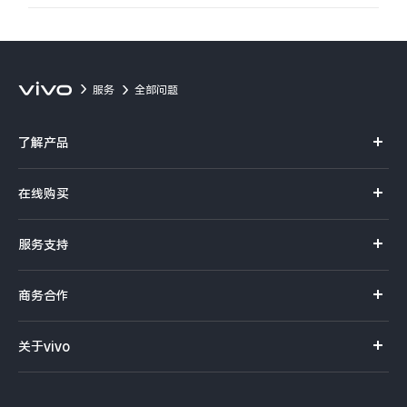
服务
全部问题
了解产品
X系列
在线购买
S系列
官方商城
服务支持
Y系列
选购手机
真伪查询
iQOO手机
商务合作
选购配件
服务网点
智能硬件
供应商协同平台
订单查询
关于vivo
查找手机
T系列
开放平台
官网APP下载
vivo 简介
常见问题
NEX系列
vivo 企业业务