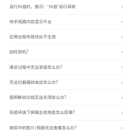
iQOO Neo11
iQOO 15
全部Y机型
对比Y机型
运行抖音时，提示：“抖音”运行异常
vivo WATCH GT 2
vivo Vision
全部iQOO机型
对比iQOO机型
快手视频内容显示不全
应用全局布局优化不生效
全部智能硬件
如何刷机？
通话过程中无法录音怎么办？
无法拦截骚扰电话怎么办？
面部解锁功能无法关闭怎么办？
在暗环境下屏幕会变亮是怎么回事？
微信中的图片/视频无法查看怎么办？