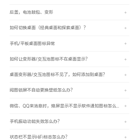
后盖，电池鼓包、变形
如何切换桌面（经典桌面和探索桌面）？
手机/平板桌面图标异常
如何让变形器/交互池图标不在桌面显示？
桌面变形器/交互池图标不见了，如何添加到桌面？
阅图锁屏不自动更换壁纸怎么办？
微信、QQ来消息时，熄屏显示不显示软件通知图标怎么办？
手机振动功能失效怎么办？
状态栏不显示HiFi标志怎么办？