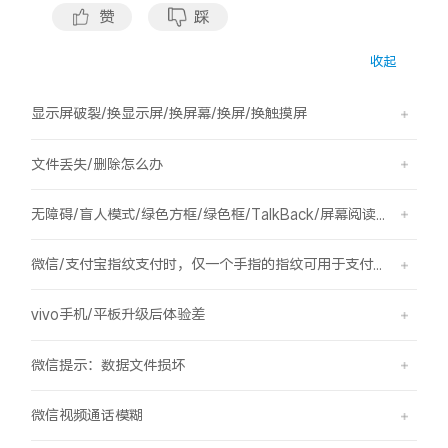
S60
S60 元气版
赞
踩
收起
Y600 Turbo
Y600 Pro
显示屏破裂/换显示屏/换屏幕/换屏/换触摸屏
iQOO Z11i
iQOO 15T
文件丢失/删除怎么办
vivo TWS 5 Pro
vivo Pad6 Pro
无障碍/盲人模式/绿色方框/绿色框/TalkBack/屏幕阅读/屏幕朗读
X300 Ultra
X300s
微信/支付宝指纹支付时，仅一个手指的指纹可用于支付，其他已录入的指纹无法用于支付。
S50 Pro mini
S50
vivo手机/平板升级后体验差
Y6
Y60
微信提示：数据文件损坏
iQOO Z11
iQOO Z11x
微信视频通话模糊
vivo 头戴降噪耳机
vivo TWS 5e