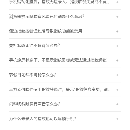
手机贴钢化膜后，指纹无法录入、指纹解锁失灵或不灵敏。
浏览器提示跳转有风险已拦截是什么意思？
侧边指纹按键误触后导致指纹功能被禁用
关机状态闹钟不响铃怎么办？
手机熄屏状态下，不显示指纹图标或无法通过指纹解锁
节假日闹钟不响铃怎么办？
三方支付软件使用指纹登录时，提示“指纹信息变更，请重新验证登录信息后使用”
闹钟响铃时没有声音怎么办？
为什么未录入的指纹也可以解锁手机？