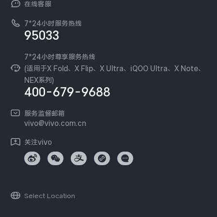
在线客服
工作机会
服务政策
廉正合规
7*24小时服务热线
新闻资讯
95033
环保回收
国补营业执照
隐私中心
安全公告
7*24小时尊享服务热线
无线电发射设备销售备案
可持续发展
(适用于X Fold、X Flip、X Ultra、iQOO Ultra、X Note、
服务隐私政策
NEX系列)
vivo 蔡司影像
400-679-9688
Log还原LUTs下载
开发者社区
服务监督邮箱
vivo 办公套件
vivo@vivo.com.cn
蓝河操作系统
关注vivo
vivo 通信
vivo 智能车载
Select Location