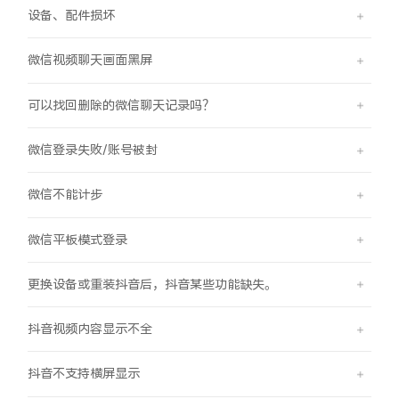
设备、配件损坏
X300 Pro
X300
微信视频聊天画面黑屏
S30 Pro mini
S30
可以找回删除的微信聊天记录吗？
Y500 Pro
Y500
微信登录失败/账号被封
iQOO 15 Ultra
iQOO Z11 Turbo
微信不能计步
iQOO Pad6 Pro
iQOO TWS 5e
微信平板模式登录
X Fold5
X200 Ultra
更换设备或重装抖音后，抖音某些功能缺失。
S20 Pro
S20
全部X机型
对比X机型
抖音视频内容显示不全
Y50 5G
Y50m 5G
全部S机型
对比S机型
抖音不支持横屏显示