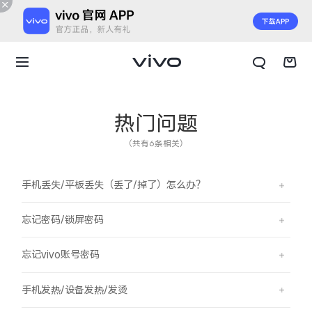
热门问题
（共有6条相关）
手机丢失/平板丢失（丢了/掉了）怎么办？
忘记密码/锁屏密码
忘记vivo账号密码
X300 E
X Fold6
手机发热/设备发热/发烫