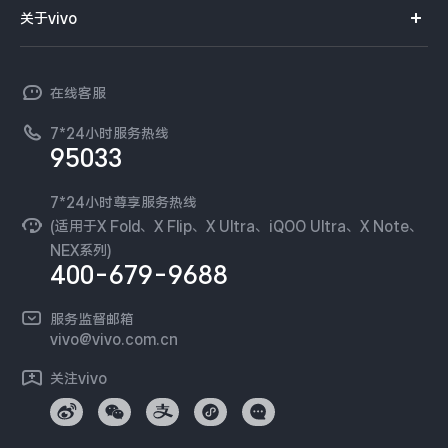
智能硬件
供应商协同平台
订单查询
关于vivo
查找手机
X300 Pro
X300
T系列
开放平台
官网APP下载
vivo 简介
常见问题
NEX系列
vivo 企业业务
S30 Pro mini
S30
在线客服
工作机会
服务政策
廉正合规
7*24小时服务热线
新闻资讯
Y500 Pro
Y500
95033
环保回收
国补营业执照
隐私中心
iQOO 15 Ultra
iQOO Z11 Turbo
安全公告
7*24小时尊享服务热线
无线电发射设备销售备案
可持续发展
(适用于X Fold、X Flip、X Ultra、iQOO Ultra、X Note、
服务隐私政策
NEX系列)
iQOO Pad6 Pro
iQOO TWS 5e
vivo 蔡司影像
400-679-9688
Log还原LUTs下载
X Fold5
X200 Ultra
开发者社区
服务监督邮箱
vivo 办公套件
vivo@vivo.com.cn
S20 Pro
S20
全部X机型
对比X机型
蓝河操作系统
关注vivo
vivo 通信
Y50 5G
Y50m 5G
全部S机型
对比S机型
vivo 智能车载