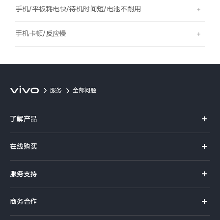
S60
S60 元气版
手机/平板耗电快/待机时间短/电池不耐用
Y600 Turbo
Y600 Pro
手机卡顿/反应慢
iQOO Z11i
iQOO 15T
vivo TWS 5 Pro
vivo Pad6 Pro
服务
全部问题
X300 Ultra
X300s
了解产品
S50 Pro mini
S50
X系列
在线购买
S系列
Y6
Y60
官方商城
服务支持
Y系列
选购手机
iQOO Z11
iQOO Z11x
真伪查询
iQOO手机
商务合作
选购配件
服务网点
vivo 头戴降噪耳机
vivo TWS 5e