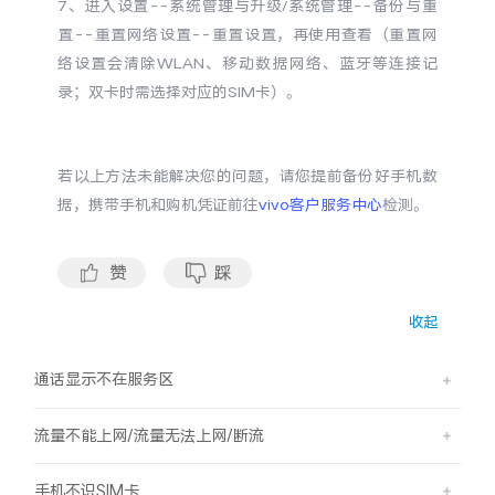
7、进入设置--系统管理与升级/系统管理--备份与重
置--重置网络设置--重置设置，再使用查看（重置网
X300 Pro
X300
络设置会清除WLAN、移动数据网络、蓝牙等连接记
录；双卡时需选择对应的SIM卡）。
S30 Pro mini
S30
Y500 Pro
Y500
若以上方法未能解决您的问题，请您提前备份好手机数
据，携带手机和购机凭证前往
vivo客户服务中心
检测。
iQOO 15 Ultra
iQOO Z11 Turbo
赞
踩
iQOO Pad6 Pro
iQOO TWS 5e
收起
X Fold5
X200 Ultra
通话显示不在服务区
S20 Pro
S20
全部X机型
对比X机型
流量不能上网/流量无法上网/断流
Y50 5G
Y50m 5G
全部S机型
对比S机型
手机不识SIM卡