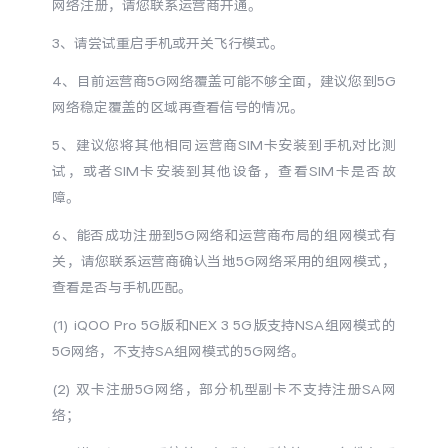
网络注册，请您联系运营商开通。
S60
S60 元气版
3、请尝试重启手机或开关飞行模式。
Y600 Turbo
Y600 Pro
4、目前运营商5G网络覆盖可能不够全面，建议您到5G
网络稳定覆盖的区域再查看信号的情况。
iQOO Z11i
iQOO 15T
5、建议您将其他相同运营商SIM卡安装到手机对比测
试，或者SIM卡安装到其他设备，查看SIM卡是否故
vivo TWS 5 Pro
vivo Pad6 Pro
障。
X300 Ultra
X300s
6、能否成功注册到5G网络和运营商布局的组网模式有
关，请您联系运营商确认当地5G网络采用的组网模式，
S50 Pro mini
S50
查看是否与手机匹配。
(1) iQOO Pro 5G版和NEX 3 5G版支持NSA组网模式的
Y6
Y60
5G网络，不支持SA组网模式的5G网络。
iQOO Z11
iQOO Z11x
(2) 双卡注册5G网络，部分机型副卡不支持注册SA网
络；
vivo 头戴降噪耳机
vivo TWS 5e