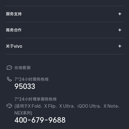
S系列
官方商城
服务支持
Y系列
选购手机
真伪查询
iQOO手机
商务合作
选购配件
服务网点
智能硬件
供应商协同平台
订单查询
关于vivo
查找手机
T系列
开放平台
官网APP下载
vivo 简介
常见问题
NEX系列
vivo 企业业务
在线客服
工作机会
服务政策
廉正合规
7*24小时服务热线
新闻资讯
95033
环保回收
国补营业执照
隐私中心
安全公告
7*24小时尊享服务热线
无线电发射设备销售备案
可持续发展
(适用于X Fold、X Flip、X Ultra、iQOO Ultra、X Note、
服务隐私政策
NEX系列)
vivo 蔡司影像
400-679-9688
Log还原LUTs下载