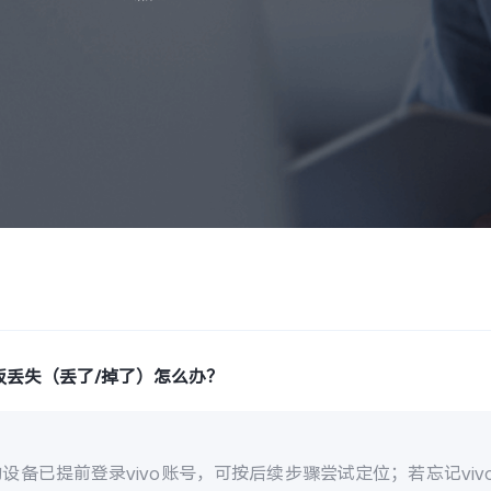
板丢失（丢了/掉了）怎么办？
设备已提前登录vivo账号，可按后续步骤尝试定位；若忘记vi