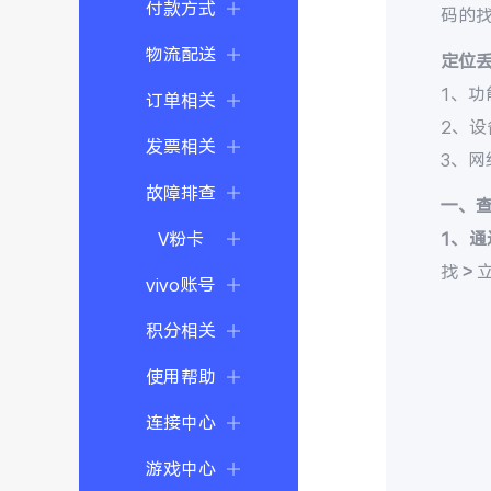
付款方式
码的
物流配送
定位
1、功
订单相关
2、
发票相关
3、
故障排查
一、
V粉卡
1、通
找 >
vivo账号
积分相关
使用帮助
连接中心
游戏中心