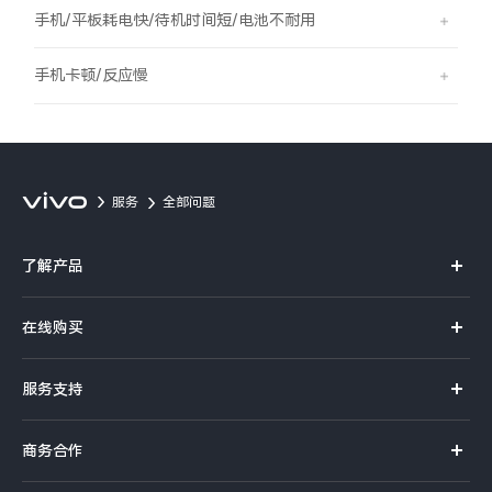
S60
S60 元气版
手机/平板耗电快/待机时间短/电池不耐用
Y600 Turbo
Y600 Pro
手机卡顿/反应慢
iQOO Z11i
iQOO 15T
vivo TWS 5 Pro
vivo Pad6 Pro
服务
全部问题
X300 Ultra
X300s
了解产品
S50 Pro mini
S50
X系列
在线购买
S系列
Y6
Y60
官方商城
服务支持
Y系列
选购手机
iQOO Z11
iQOO Z11x
真伪查询
iQOO手机
商务合作
选购配件
服务网点
vivo 头戴降噪耳机
vivo TWS 5e