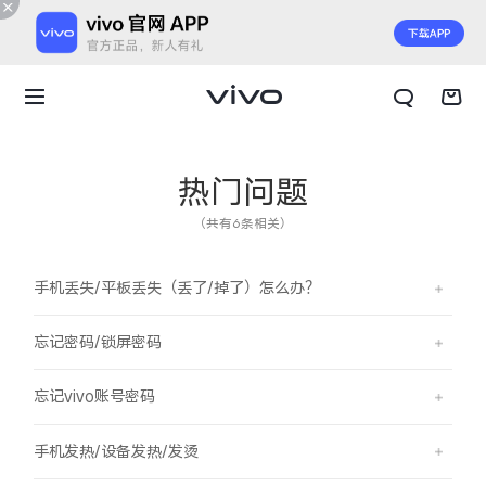
热门问题
（共有6条相关）
手机丢失/平板丢失（丢了/掉了）怎么办？
忘记密码/锁屏密码
忘记vivo账号密码
X300 E
X Fold6
手机发热/设备发热/发烫