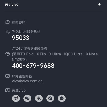
智能硬件
供应商协同平台
订单查询
关于vivo
查找手机
X300 Pro
X300
T系列
开放平台
官网APP下载
vivo 简介
常见问题
NEX系列
vivo 企业业务
S30 Pro mini
S30
在线客服
工作机会
服务政策
廉正合规
7*24小时服务热线
新闻资讯
Y500 Pro
Y500
95033
环保回收
国补营业执照
隐私中心
iQOO 15 Ultra
iQOO Z11 Turbo
安全公告
7*24小时尊享服务热线
无线电发射设备销售备案
可持续发展
(适用于X Fold、X Flip、X Ultra、iQOO Ultra、X Note、
服务隐私政策
NEX系列)
iQOO Pad6 Pro
iQOO TWS 5e
vivo 蔡司影像
400-679-9688
Log还原LUTs下载
X Fold5
X200 Ultra
开发者社区
服务监督邮箱
vivo 办公套件
vivo@vivo.com.cn
S20 Pro
S20
全部X机型
对比X机型
蓝河操作系统
关注vivo
vivo 通信
Y50 5G
Y50m 5G
全部S机型
对比S机型
vivo 智能车载