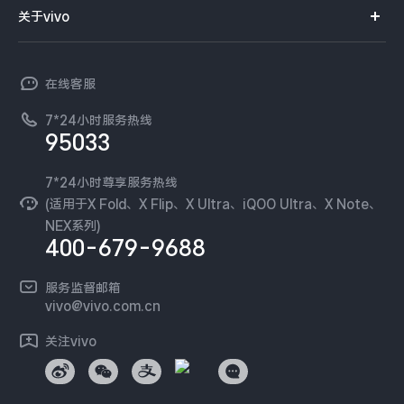
智能硬件
供应商协同平台
订单查询
关于vivo
查找手机
X300 Pro
X300
T系列
开放平台
官网APP下载
vivo 简介
常见问题
NEX系列
vivo 企业业务
S30 Pro mini
S30
在线客服
工作机会
服务政策
廉正合规
7*24小时服务热线
新闻资讯
Y500 Pro
Y500
95033
环保回收
国补营业执照
隐私中心
iQOO 15 Ultra
iQOO Z11 Turbo
安全公告
7*24小时尊享服务热线
无线电发射设备销售备案
可持续发展
(适用于X Fold、X Flip、X Ultra、iQOO Ultra、X Note、
服务隐私政策
NEX系列)
iQOO Pad6 Pro
iQOO TWS 5e
vivo 蔡司影像
400-679-9688
Log还原LUTs下载
X Fold5
X200 Ultra
开发者社区
服务监督邮箱
vivo 办公套件
vivo@vivo.com.cn
S20 Pro
S20
全部X机型
对比X机型
蓝河操作系统
关注vivo
vivo 通信
Y50 5G
Y50m 5G
全部S机型
对比S机型
vivo 智能车载