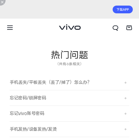
热门问题
（共有6条相关）
手机丢失/平板丢失（丢了/掉了）怎么办？
忘记密码/锁屏密码
忘记vivo账号密码
X300 E
X Fold6
手机发热/设备发热/发烫