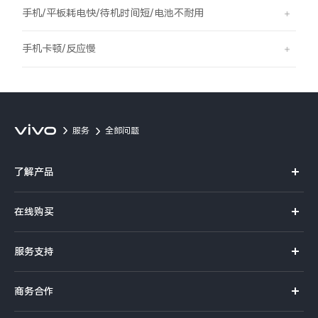
S60
S60 元气版
手机/平板耗电快/待机时间短/电池不耐用
Y600 Turbo
Y600 Pro
手机卡顿/反应慢
iQOO Z11i
iQOO 15T
vivo TWS 5 Pro
vivo Pad6 Pro
服务
全部问题
X300 Ultra
X300s
了解产品
S50 Pro mini
S50
X系列
在线购买
S系列
Y6
Y60
官方商城
服务支持
Y系列
选购手机
iQOO Z11
iQOO Z11x
真伪查询
iQOO手机
商务合作
选购配件
服务网点
vivo 头戴降噪耳机
vivo TWS 5e