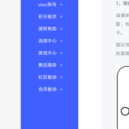
1、排
vivo账号
请重
积分相关
看；
使用帮助
卡。
连接中心
建议将
游戏中心
如果属
售后服务
社区板块
会员板块