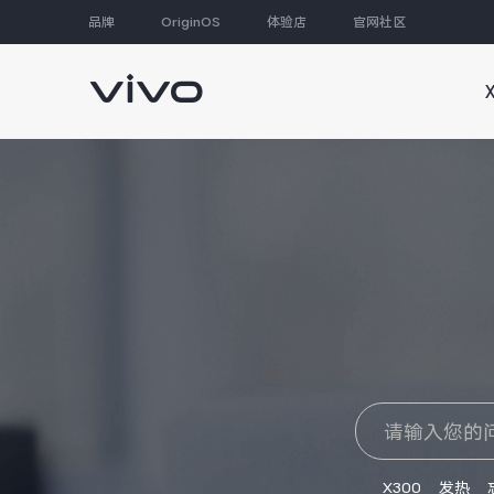
品牌
OriginOS
体验店
官网社区
大家都在搜
X300
发热