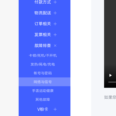
付款方式
物流配送
订单相关
发票相关
故障排查
卡顿/死机/不开机
发热/耗电/充电
帐号与密码
网络与信号
手表运动健康
如果
其他故障
V粉卡