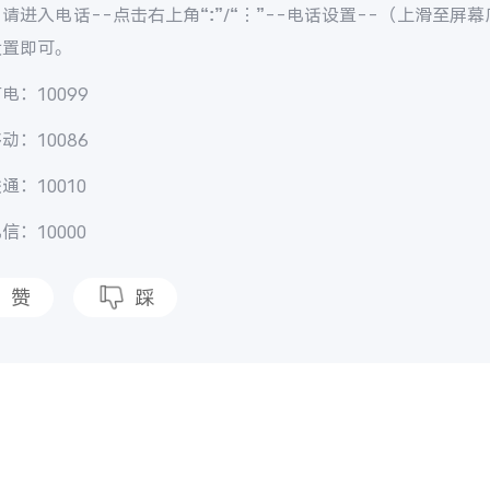
请进入电话--点击右上角“:”/“⋮”--电话设置--（上滑至屏
设置即可。
电：10099
动：10086
通：10010
信：10000
赞
踩
题