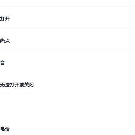
法打开
机热点
杂音
关无法打开或关闭
快
进电话