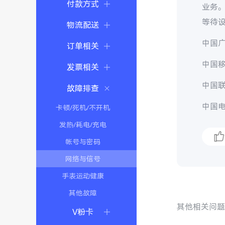
付款方式
业务。
等待
物流配送
中国广
订单相关
中国移
发票相关
中国联
故障排查
中国电
卡顿/死机/不开机
发热/耗电/充电
帐号与密码
网络与信号
手表运动健康
其他故障
其他相关问
V粉卡