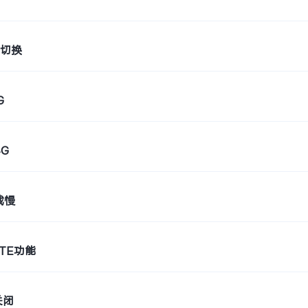
动切换
G
G
载慢
TE功能
关闭