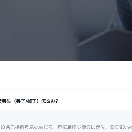
板丢失（丢了/掉了）怎么办？
设备已提前登录vivo账号，可按后续步骤尝试定位；若忘记vi