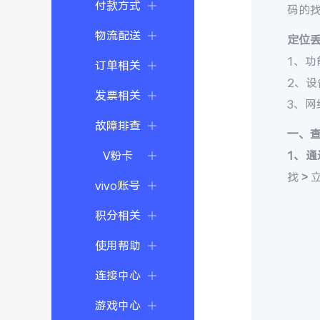
付款方式
码的
物流配送
定位
1、功
订单相关
2、
发票相关
3、
故障排查
一、
V粉卡
1、通
找 >
vivo账号
积分相关
使用帮助
连接中心
游戏中心