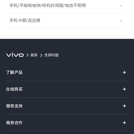
S60
S60 元气版
手机/平板耗电快/待机时间短/电池不耐用
Y600 Turbo
Y600 Pro
手机卡顿/反应慢
iQOO Z11i
iQOO 15T
vivo TWS 5 Pro
vivo Pad6 Pro
服务
全部问题
X300 Ultra
X300s
了解产品
S50 Pro mini
S50
X系列
在线购买
S系列
Y6
Y60
官方商城
服务支持
Y系列
选购手机
iQOO Z11
iQOO Z11x
真伪查询
iQOO手机
商务合作
选购配件
服务网点
vivo 头戴降噪耳机
vivo TWS 5e