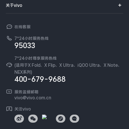
智能硬件
供应商协同平台
订单查询
关于vivo
查找手机
X300 Pro
X300
T系列
开放平台
官网APP下载
vivo 简介
常见问题
NEX系列
vivo 企业业务
S30 Pro mini
S30
在线客服
工作机会
服务政策
廉正合规
7*24小时服务热线
新闻资讯
Y500 Pro
Y500
95033
环保回收
国补营业执照
隐私中心
iQOO 15 Ultra
iQOO Z11 Turbo
安全公告
7*24小时尊享服务热线
无线电发射设备销售备案
可持续发展
(适用于X Fold、X Flip、X Ultra、iQOO Ultra、X Note、
服务隐私政策
NEX系列)
iQOO Pad6 Pro
iQOO TWS 5e
vivo 蔡司影像
400-679-9688
Log还原LUTs下载
X Fold5
X200 Ultra
开发者社区
服务监督邮箱
vivo 办公套件
vivo@vivo.com.cn
S20 Pro
S20
全部X机型
对比X机型
蓝河操作系统
关注vivo
vivo 通信
Y50 5G
Y50m 5G
全部S机型
对比S机型
vivo 智能车载