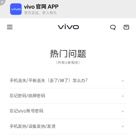
热门问题
（共有6条相关）
手机丢失/平板丢失（丢了/掉了）怎么办？
忘记密码/锁屏密码
忘记vivo账号密码
X300 E
X Fold6
手机发热/设备发热/发烫