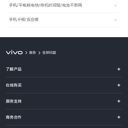
S60
S60 元气版
手机/平板耗电快/待机时间短/电池不耐用
Y600 Turbo
Y600 Pro
手机卡顿/反应慢
iQOO Z11i
iQOO 15T
vivo TWS 5 Pro
vivo Pad6 Pro
服务
全部问题
X300 Ultra
X300s
了解产品
S50 Pro mini
S50
X系列
在线购买
S系列
Y6
Y60
官方商城
服务支持
Y系列
选购手机
iQOO Z11
iQOO Z11x
真伪查询
iQOO手机
商务合作
选购配件
服务网点
vivo 头戴降噪耳机
vivo TWS 5e