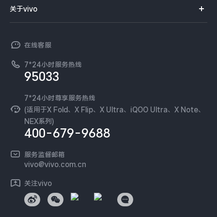
智能硬件
供应商协同平台
订单查询
关于vivo
查找手机
X300 Pro
X300
T系列
开放平台
官网APP下载
vivo 简介
常见问题
NEX系列
vivo 企业业务
S30 Pro mini
S30
在线客服
工作机会
服务政策
廉正合规
7*24小时服务热线
新闻资讯
Y500 Pro
Y500
95033
环保回收
国补营业执照
隐私中心
iQOO 15 Ultra
iQOO Z11 Turbo
安全公告
7*24小时尊享服务热线
无线电发射设备销售备案
可持续发展
(适用于X Fold、X Flip、X Ultra、iQOO Ultra、X Note、
服务隐私政策
NEX系列)
iQOO Pad6 Pro
iQOO TWS 5e
vivo 蔡司影像
400-679-9688
Log还原LUTs下载
X Fold5
X200 Ultra
开发者社区
服务监督邮箱
vivo 办公套件
vivo@vivo.com.cn
S20 Pro
S20
全部X机型
对比X机型
蓝河操作系统
关注vivo
vivo 通信
Y50 5G
Y50m 5G
全部S机型
对比S机型
vivo 智能车载