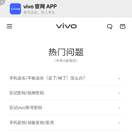
热门问题
（共有6条相关）
手机丢失/平板丢失（丢了/掉了）怎么办？
忘记密码/锁屏密码
忘记vivo账号密码
X300 E
X Fold6
手机发热/设备发热/发烫