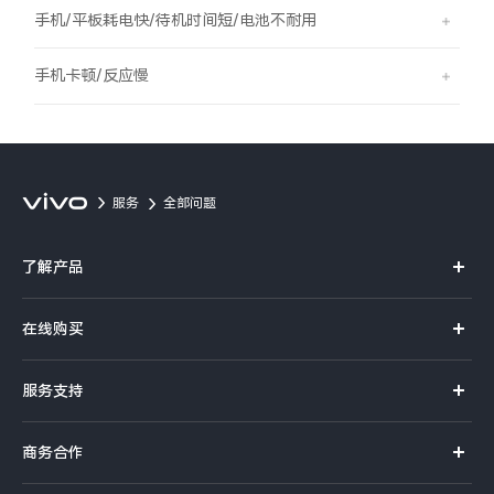
S60
S60 元气版
手机/平板耗电快/待机时间短/电池不耐用
Y600 Turbo
Y600 Pro
手机卡顿/反应慢
iQOO Z11i
iQOO 15T
vivo TWS 5 Pro
vivo Pad6 Pro
服务
全部问题
X300 Ultra
X300s
了解产品
S50 Pro mini
S50
X系列
在线购买
S系列
Y6
Y60
官方商城
服务支持
Y系列
选购手机
iQOO Z11
iQOO Z11x
真伪查询
iQOO手机
商务合作
选购配件
服务网点
vivo 头戴降噪耳机
vivo TWS 5e