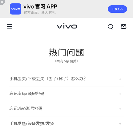
热门问题
（共有6条相关）
手机丢失/平板丢失（丢了/掉了）怎么办？
忘记密码/锁屏密码
忘记vivo账号密码
X300 E
X Fold6
手机发热/设备发热/发烫