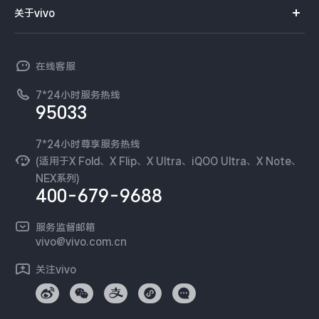
智能硬件
供应商协同平台
订单查询
关于vivo
查找手机
X300 Pro
X300
T系列
开放平台
官网APP下载
vivo 简介
常见问题
NEX系列
vivo 企业业务
S30 Pro mini
S30
在线客服
工作机会
服务政策
廉正合规
7*24小时服务热线
新闻资讯
Y500 Pro
Y500
95033
环保回收
国补营业执照
隐私中心
iQOO 15 Ultra
iQOO Z11 Turbo
安全公告
7*24小时尊享服务热线
无线电发射设备销售备案
可持续发展
(适用于X Fold、X Flip、X Ultra、iQOO Ultra、X Note、
服务隐私政策
NEX系列)
iQOO Pad6 Pro
iQOO TWS 5e
vivo 蔡司影像
400-679-9688
Log还原LUTs下载
X Fold5
X200 Ultra
开发者社区
服务监督邮箱
vivo 办公套件
vivo@vivo.com.cn
S20 Pro
S20
全部X机型
对比X机型
蓝河操作系统
关注vivo
vivo 通信
Y50 5G
Y50m 5G
全部S机型
对比S机型
vivo 智能车载