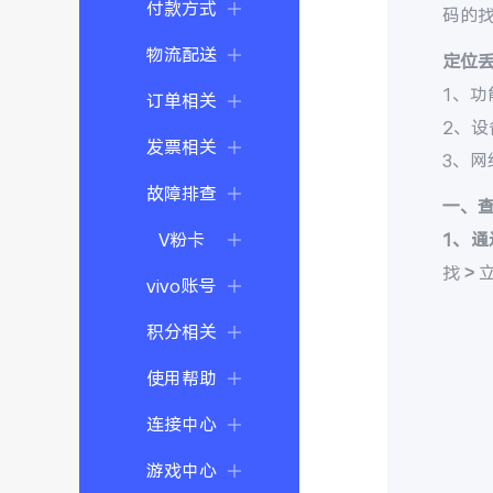
付款方式
码的
物流配送
定位
1、功
订单相关
2、
发票相关
3、
故障排查
一、
V粉卡
1、通
找 >
vivo账号
积分相关
使用帮助
连接中心
游戏中心