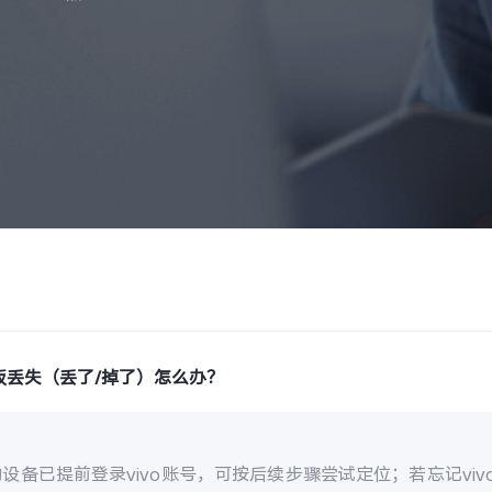
板丢失（丢了/掉了）怎么办？
设备已提前登录vivo账号，可按后续步骤尝试定位；若忘记vi