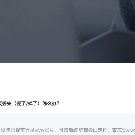
板丢失（丢了/掉了）怎么办？
设备已提前登录vivo账号，可按后续步骤尝试定位；若忘记vi