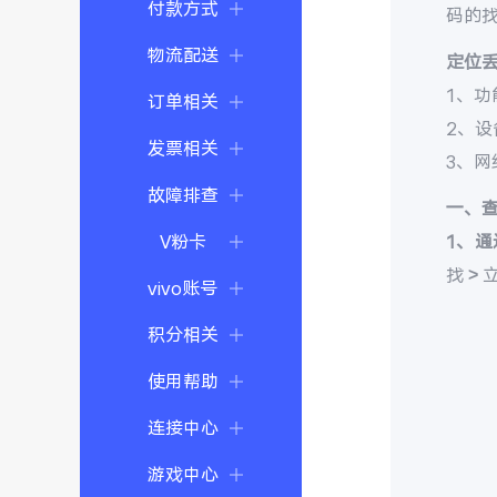
付款方式
码的
物流配送
定位
1、功
订单相关
2、
发票相关
3、
故障排查
一、
V粉卡
1、通
找 >
vivo账号
积分相关
使用帮助
连接中心
游戏中心