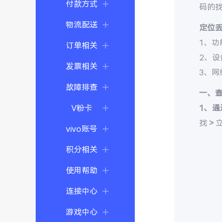
付款方式
码的
物流配送
定位
1、功
订单相关
2、
发票相关
3、
故障排查
一、
V粉卡
1、通
找 >
vivo账号
积分相关
使用帮助
连接中心
游戏中心