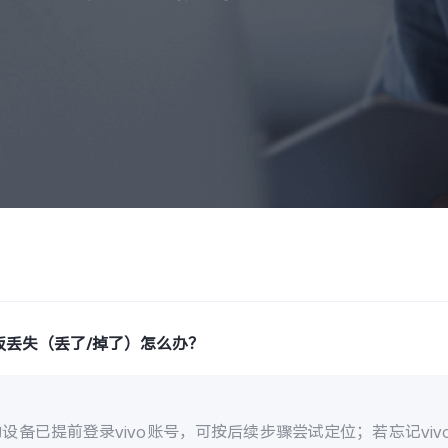
板丢失（丢了/掉了）怎么办？
设备已提前登录vivo账号，可按后续步骤尝试定位；若忘记vi