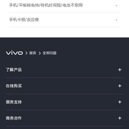
S60
S60 元气版
手机/平板耗电快/待机时间短/电池不耐用
Y600 Turbo
Y600 Pro
手机卡顿/反应慢
iQOO Z11i
iQOO 15T
vivo TWS 5 Pro
vivo Pad6 Pro
服务
全部问题
X300 Ultra
X300s
了解产品
S50 Pro mini
S50
X系列
在线购买
S系列
Y6
Y60
官方商城
服务支持
Y系列
选购手机
iQOO Z11
iQOO Z11x
真伪查询
iQOO手机
商务合作
选购配件
服务网点
vivo 头戴降噪耳机
vivo TWS 5e