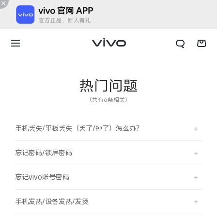
热门问题
（共有6条相关）
手机丢失/平板丢失（丢了/掉了）怎么办？
忘记密码/锁屏密码
忘记vivo账号密码
X300 E
X Fold6
手机发热/设备发热/发烫