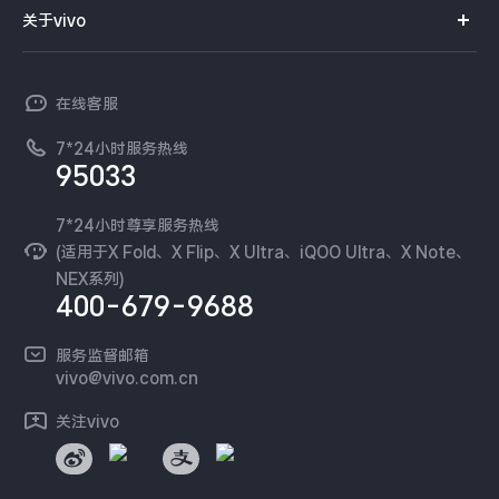
智能硬件
供应商协同平台
订单查询
关于vivo
查找手机
X300 Pro
X300
T系列
开放平台
官网APP下载
vivo 简介
常见问题
NEX系列
vivo 企业业务
S30 Pro mini
S30
在线客服
工作机会
服务政策
廉正合规
7*24小时服务热线
新闻资讯
Y500 Pro
Y500
95033
环保回收
国补营业执照
隐私中心
iQOO 15 Ultra
iQOO Z11 Turbo
安全公告
7*24小时尊享服务热线
无线电发射设备销售备案
可持续发展
(适用于X Fold、X Flip、X Ultra、iQOO Ultra、X Note、
服务隐私政策
NEX系列)
iQOO Pad6 Pro
iQOO TWS 5e
vivo 蔡司影像
400-679-9688
Log还原LUTs下载
X Fold5
X200 Ultra
开发者社区
服务监督邮箱
vivo 办公套件
vivo@vivo.com.cn
S20 Pro
S20
全部X机型
对比X机型
蓝河操作系统
关注vivo
vivo 通信
Y50 5G
Y50m 5G
全部S机型
对比S机型
vivo 智能车载