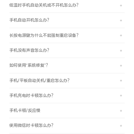
低温时手机自动关机或不开机怎么办？
X300 Pro
X300
手机自动开机怎么办？
S30 Pro mini
S30
长按电源键为什么不能强制重启设备？
Y500 Pro
Y500
手机没有声音怎么办？
iQOO 15 Ultra
iQOO Z11 Turbo
如何使用“系统修复”？
iQOO Pad6 Pro
iQOO TWS 5e
手机/平板自动关机/重启怎么办？
X Fold5
X200 Ultra
手机充电时卡顿怎么办？
S20 Pro
S20
全部X机型
对比X机型
手机卡顿/反应慢
Y50 5G
Y50m 5G
全部S机型
对比S机型
使用微信时卡顿怎么办？