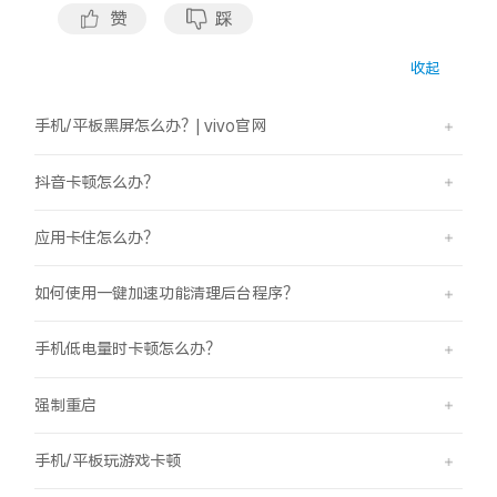
S60
S60 元气版
赞
踩
收起
Y600 Turbo
Y600 Pro
手机/平板黑屏怎么办？| vivo官网
iQOO Z11i
iQOO 15T
抖音卡顿怎么办？
vivo TWS 5 Pro
vivo Pad6 Pro
应用卡住怎么办？
X300 Ultra
X300s
如何使用一键加速功能清理后台程序？
S50 Pro mini
S50
手机低电量时卡顿怎么办？
Y6
Y60
强制重启
iQOO Z11
iQOO Z11x
手机/平板玩游戏卡顿
vivo 头戴降噪耳机
vivo TWS 5e