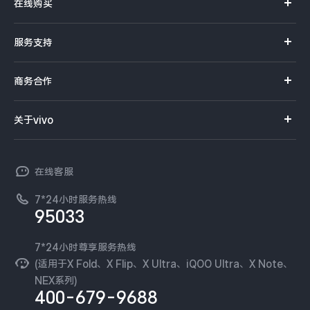
在线购买
S系列
官方商城
服务支持
Y系列
选购手机
真伪查询
iQOO手机
商务合作
选购配件
服务网点
智能硬件
供应商协同平台
订单查询
关于vivo
查找手机
T系列
开放平台
官网APP下载
vivo 简介
常见问题
NEX系列
vivo 企业业务
在线客服
工作机会
服务政策
廉正合规
7*24小时服务热线
新闻资讯
95033
环保回收
国补营业执照
隐私中心
安全公告
7*24小时尊享服务热线
无线电发射设备销售备案
可持续发展
(适用于X Fold、X Flip、X Ultra、iQOO Ultra、X Note、
服务隐私政策
NEX系列)
vivo 蔡司影像
400-679-9688
Log还原LUTs下载