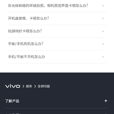
iQOO Neo11
iQOO 15
全部Y机型
对比Y机型
在光线较暗的环境拍照，相机预览界面卡顿怎么办？
vivo WATCH GT 2
vivo Vision
全部iQOO机型
对比iQOO机型
开机速度慢、卡顿怎么办？
玩游戏时卡顿怎么办？
全部智能硬件
平板/手机死机怎么办？
手机/平板不开机怎么办
服务
全部问题
了解产品
X系列