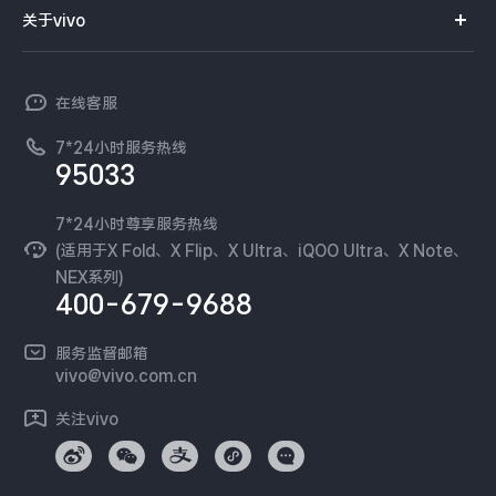
智能硬件
供应商协同平台
订单查询
关于vivo
查找手机
X300 Pro
X300
T系列
开放平台
官网APP下载
vivo 简介
常见问题
NEX系列
vivo 企业业务
S30 Pro mini
S30
在线客服
工作机会
服务政策
廉正合规
7*24小时服务热线
新闻资讯
Y500 Pro
Y500
95033
环保回收
国补营业执照
隐私中心
iQOO 15 Ultra
iQOO Z11 Turbo
安全公告
7*24小时尊享服务热线
无线电发射设备销售备案
可持续发展
(适用于X Fold、X Flip、X Ultra、iQOO Ultra、X Note、
服务隐私政策
NEX系列)
iQOO Pad6 Pro
iQOO TWS 5e
vivo 蔡司影像
400-679-9688
Log还原LUTs下载
X Fold5
X200 Ultra
开发者社区
服务监督邮箱
vivo 办公套件
vivo@vivo.com.cn
S20 Pro
S20
全部X机型
对比X机型
蓝河操作系统
关注vivo
vivo 通信
Y50 5G
Y50m 5G
全部S机型
对比S机型
vivo 智能车载