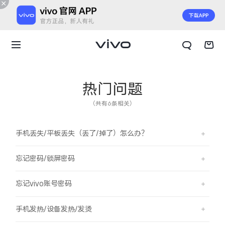
热门问题
（共有6条相关）
手机丢失/平板丢失（丢了/掉了）怎么办？
忘记密码/锁屏密码
忘记vivo账号密码
X300 E
X Fold6
手机发热/设备发热/发烫