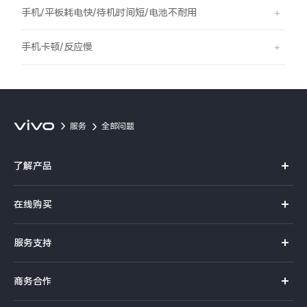
S60
S60 元气版
手机/平板耗电快/待机时间短/电池不耐用
Y600 Turbo
Y600 Pro
手机卡顿/反应慢
iQOO Z11i
iQOO 15T
vivo TWS 5 Pro
vivo Pad6 Pro
服务
全部问题
X300 Ultra
X300s
了解产品
S50 Pro mini
S50
X系列
在线购买
S系列
Y6
Y60
官方商城
服务支持
Y系列
选购手机
iQOO Z11
iQOO Z11x
真伪查询
iQOO手机
商务合作
选购配件
服务网点
vivo 头戴降噪耳机
vivo TWS 5e