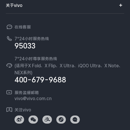
智能硬件
供应商协同平台
订单查询
关于vivo
查找手机
X300 Pro
X300
T系列
开放平台
官网APP下载
vivo 简介
常见问题
NEX系列
vivo 企业业务
S30 Pro mini
S30
在线客服
工作机会
服务政策
廉正合规
7*24小时服务热线
新闻资讯
Y500 Pro
Y500
95033
环保回收
国补营业执照
隐私中心
iQOO 15 Ultra
iQOO Z11 Turbo
安全公告
7*24小时尊享服务热线
无线电发射设备销售备案
可持续发展
(适用于X Fold、X Flip、X Ultra、iQOO Ultra、X Note、
服务隐私政策
NEX系列)
iQOO Pad6 Pro
iQOO TWS 5e
vivo 蔡司影像
400-679-9688
Log还原LUTs下载
X Fold5
X200 Ultra
开发者社区
服务监督邮箱
vivo 办公套件
vivo@vivo.com.cn
S20 Pro
S20
全部X机型
对比X机型
蓝河操作系统
关注vivo
vivo 通信
Y50 5G
Y50m 5G
全部S机型
对比S机型
vivo 智能车载