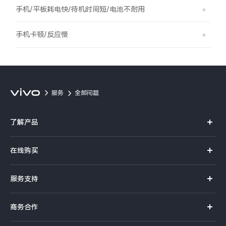
S60
S60 元气版
手机/平板耗电快/待机时间短/电池不耐用
Y600 Turbo
Y600 Pro
手机卡顿/反应慢
iQOO Z11i
iQOO 15T
vivo TWS 5 Pro
vivo Pad6 Pro
服务
全部问题
X300 Ultra
X300s
了解产品
S50 Pro mini
S50
X系列
在线购买
S系列
Y6
Y60
官方商城
服务支持
Y系列
选购手机
iQOO Z11
iQOO Z11x
真伪查询
iQOO手机
商务合作
选购配件
服务网点
vivo 头戴降噪耳机
vivo TWS 5e