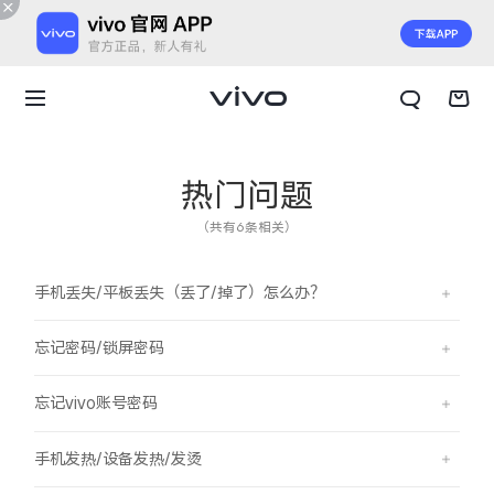
热门问题
（共有6条相关）
手机丢失/平板丢失（丢了/掉了）怎么办？
忘记密码/锁屏密码
忘记vivo账号密码
X300 E
X Fold6
手机发热/设备发热/发烫