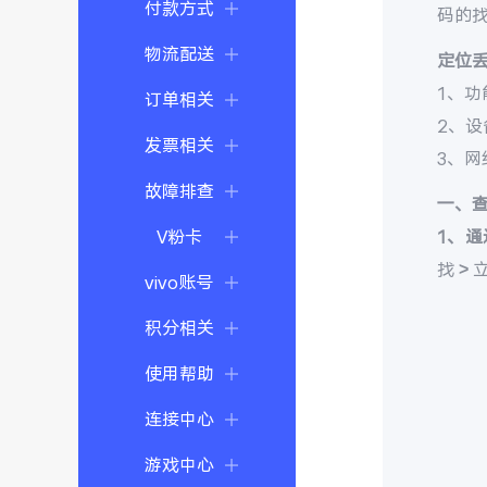
付款方式
码的
物流配送
定位
1、功
订单相关
2、
发票相关
3、
故障排查
一、
V粉卡
1、通
找 >
vivo账号
积分相关
使用帮助
连接中心
游戏中心