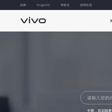
品牌
OriginOS
体验店
官网社区
大家都在搜
卡顿
忘记锁屏