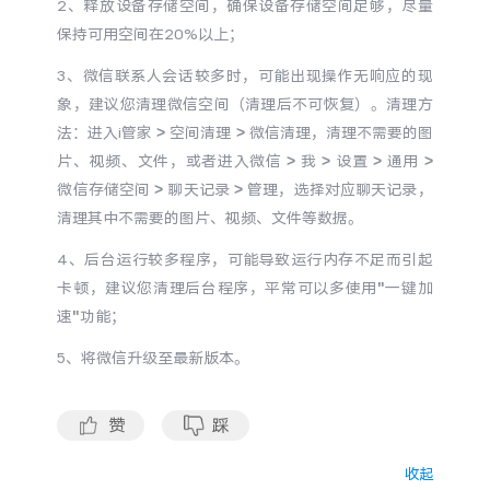
2、释放设备存储空间，确保设备存储空间足够，尽量
S60
S60 元气版
保持可用空间在20%以上；
Y600 Turbo
Y600 Pro
3、微信联系人会话较多时，可能出现操作无响应的现
象，建议您清理微信空间（清理后不可恢复）。清理方
法：进入i管家 > 空间清理 > 微信清理，清理不需要的图
iQOO Z11i
iQOO 15T
片、视频、文件，或者进入微信 > 我 > 设置 > 通用 >
微信存储空间 > 聊天记录 > 管理，选择对应聊天记录，
vivo TWS 5 Pro
vivo Pad6 Pro
清理其中不需要的图片、视频、文件等数据。
X300 Ultra
X300s
4、后台运行较多程序，可能导致运行内存不足而引起
卡顿，建议您清理后台程序，平常可以多使用"一键加
S50 Pro mini
S50
速"功能；
5、将微信升级至最新版本。
Y6
Y60
iQOO Z11
iQOO Z11x
赞
踩
收起
vivo 头戴降噪耳机
vivo TWS 5e