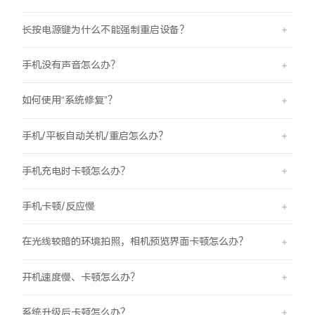
iQOO Neo11
iQOO 15
全部Y机型
对比Y机型
长按电源键为什么不能强制重启设备？
vivo WATCH GT 2
vivo Vision
全部iQOO机型
对比iQOO机型
手机没有声音怎么办？
全部智能硬件
如何使用“系统修复”？
手机/平板自动关机/重启怎么办？
手机充电时卡顿怎么办？
手机卡顿/反应慢
在光线较暗的环境拍照，相机预览界面卡顿怎么办？
开机速度慢、卡顿怎么办？
系统升级后卡顿怎么办？