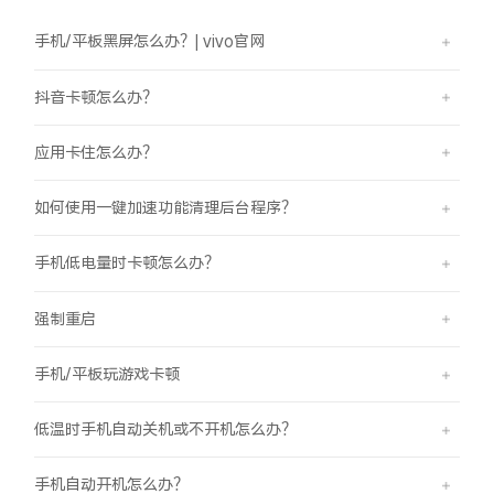
X300 Pro
X300
手机/平板黑屏怎么办？| vivo官网
抖音卡顿怎么办？
S30 Pro mini
S30
应用卡住怎么办？
Y500 Pro
Y500
如何使用一键加速功能清理后台程序？
iQOO 15 Ultra
iQOO Z11 Turbo
手机低电量时卡顿怎么办？
iQOO Pad6 Pro
iQOO TWS 5e
强制重启
X Fold5
X200 Ultra
手机/平板玩游戏卡顿
S20 Pro
S20
全部X机型
对比X机型
低温时手机自动关机或不开机怎么办？
Y50 5G
Y50m 5G
全部S机型
对比S机型
手机自动开机怎么办？