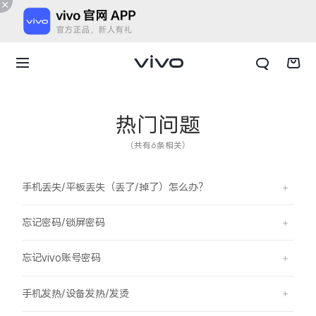
热门问题
（共有6条相关）
手机丢失/平板丢失（丢了/掉了）怎么办？
忘记密码/锁屏密码
忘记vivo账号密码
X300 E
X Fold6
手机发热/设备发热/发烫