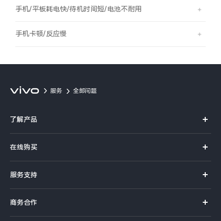
S60
S60 元气版
手机/平板耗电快/待机时间短/电池不耐用
Y600 Turbo
Y600 Pro
手机卡顿/反应慢
iQOO Z11i
iQOO 15T
vivo TWS 5 Pro
vivo Pad6 Pro
服务
全部问题
X300 Ultra
X300s
了解产品
S50 Pro mini
S50
X系列
在线购买
S系列
Y6
Y60
官方商城
服务支持
Y系列
选购手机
iQOO Z11
iQOO Z11x
真伪查询
iQOO手机
商务合作
选购配件
服务网点
vivo 头戴降噪耳机
vivo TWS 5e