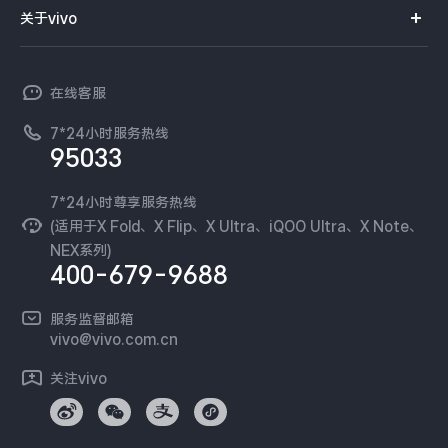
智能硬件
供应商协同平台
订单查询
关于vivo
查找手机
X300 Pro
X300
T系列
开放平台
官网APP下载
vivo 简介
常见问题
NEX系列
vivo 企业业务
S30 Pro mini
S30
在线客服
工作机会
服务政策
廉正合规
7*24小时服务热线
新闻资讯
Y500 Pro
Y500
95033
环保回收
国补营业执照
隐私中心
iQOO 15 Ultra
iQOO Z11 Turbo
安全公告
7*24小时尊享服务热线
无线电发射设备销售备案
可持续发展
(适用于X Fold、X Flip、X Ultra、iQOO Ultra、X Note、
服务隐私政策
NEX系列)
iQOO Pad6 Pro
iQOO TWS 5e
vivo 蔡司影像
400-679-9688
Log还原LUTs下载
X Fold5
X200 Ultra
开发者社区
服务监督邮箱
vivo 办公套件
vivo@vivo.com.cn
S20 Pro
S20
全部X机型
对比X机型
蓝河操作系统
关注vivo
vivo 通信
Y50 5G
Y50m 5G
全部S机型
对比S机型
vivo 智能车载