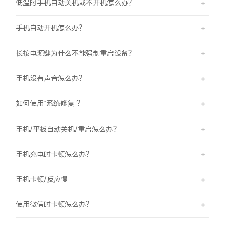
低温时手机自动关机或不开机怎么办？
iQOO Neo11
iQOO 15
全部Y机型
对比Y机型
手机自动开机怎么办？
vivo WATCH GT 2
vivo Vision
全部iQOO机型
对比iQOO机型
长按电源键为什么不能强制重启设备？
全部智能硬件
手机没有声音怎么办？
如何使用“系统修复”？
手机/平板自动关机/重启怎么办？
手机充电时卡顿怎么办？
手机卡顿/反应慢
使用微信时卡顿怎么办？