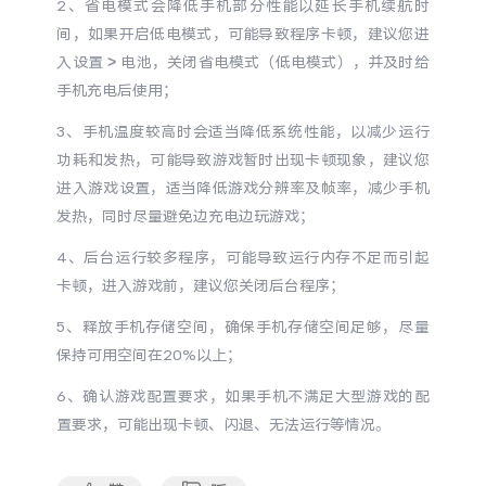
2、省电模式会降低手机部分性能以延长手机续航时
S60
S60 元气版
间，如果开启低电模式，可能导致程序卡顿，建议您进
入设置 > 电池，关闭省电模式（低电模式），并及时给
Y600 Turbo
Y600 Pro
手机充电后使用；
3、手机温度较高时会适当降低系统性能，以减少运行
iQOO Z11i
iQOO 15T
功耗和发热，可能导致游戏暂时出现卡顿现象，建议您
进入游戏设置，适当降低游戏分辨率及帧率，减少手机
vivo TWS 5 Pro
vivo Pad6 Pro
发热，同时尽量避免边充电边玩游戏；
X300 Ultra
X300s
4、后台运行较多程序，可能导致运行内存不足而引起
卡顿，进入游戏前，建议您关闭后台程序；
S50 Pro mini
S50
5、释放手机存储空间，确保手机存储空间足够，尽量
保持可用空间在20%以上；
Y6
Y60
6、确认游戏配置要求，如果手机不满足大型游戏的配
iQOO Z11
iQOO Z11x
置要求，可能出现卡顿、闪退、无法运行等情况。
vivo 头戴降噪耳机
vivo TWS 5e