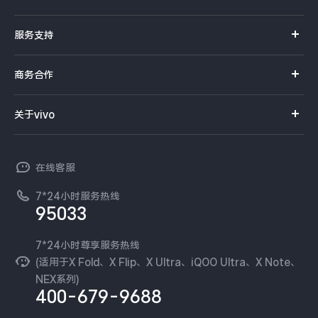
S系列
官方商城
服务支持
Y系列
选购手机
真伪查询
iQOO手机
商务合作
选购配件
服务网点
智能硬件
供应商协同平台
订单查询
关于vivo
查找手机
T系列
开放平台
官网APP下载
vivo 简介
常见问题
NEX系列
vivo 企业业务
在线客服
工作机会
服务政策
廉正合规
7*24小时服务热线
新闻资讯
95033
环保回收
国补营业执照
隐私中心
安全公告
7*24小时尊享服务热线
无线电发射设备销售备案
可持续发展
(适用于X Fold、X Flip、X Ultra、iQOO Ultra、X Note、
服务隐私政策
NEX系列)
vivo 蔡司影像
400-679-9688
Log还原LUTs下载