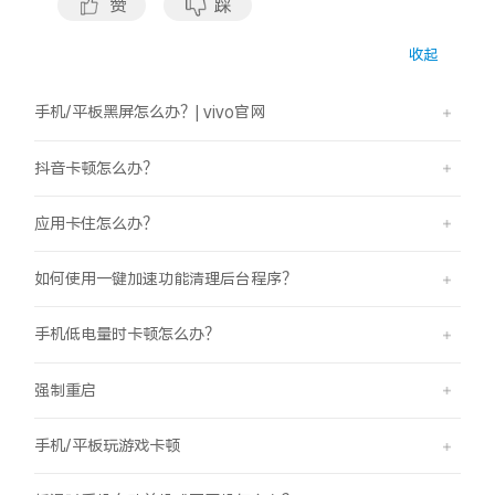
赞
踩
X300 Pro
X300
收起
S30 Pro mini
S30
手机/平板黑屏怎么办？| vivo官网
Y500 Pro
Y500
抖音卡顿怎么办？
iQOO 15 Ultra
iQOO Z11 Turbo
应用卡住怎么办？
如何使用一键加速功能清理后台程序？
iQOO Pad6 Pro
iQOO TWS 5e
X Fold5
X200 Ultra
手机低电量时卡顿怎么办？
S20 Pro
S20
全部X机型
对比X机型
强制重启
手机/平板玩游戏卡顿
Y50 5G
Y50m 5G
全部S机型
对比S机型