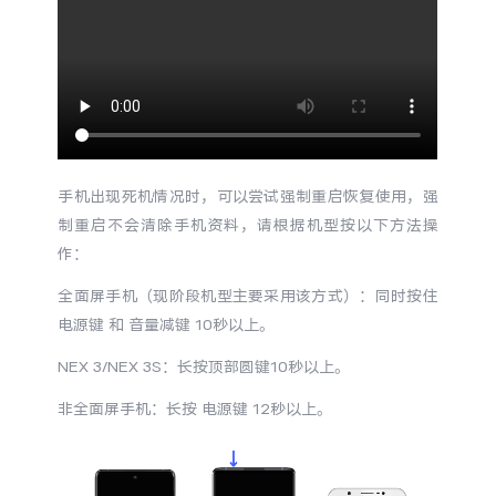
S60
S60 元气版
Y600 Turbo
Y600 Pro
iQOO Z11i
iQOO 15T
vivo TWS 5 Pro
vivo Pad6 Pro
手机出现死机情况时，可以尝试强制重启恢复使用，强
制重启不会清除手机资料，请根据机型按以下方法操
X300 Ultra
X300s
作：
全面屏手机（现阶段机型主要采用该方式）：同时按住
S50 Pro mini
S50
电源键 和 音量减键 10秒以上。
Y6
Y60
NEX 3/NEX 3S：长按顶部圆键10秒以上。
非全面屏手机：长按 电源键 12秒以上。
iQOO Z11
iQOO Z11x
vivo 头戴降噪耳机
vivo TWS 5e