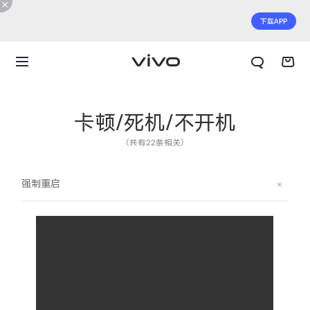
卡顿/死机/不开机
（共有22条相关）
强制重启
X300 E
X Fold6