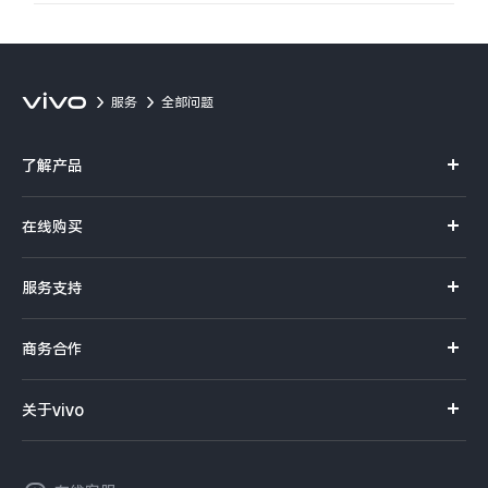
服务
全部问题
了解产品
X系列
在线购买
S系列
官方商城
服务支持
Y系列
选购手机
真伪查询
iQOO手机
商务合作
选购配件
服务网点
智能硬件
供应商协同平台
订单查询
关于vivo
查找手机
T系列
开放平台
官网APP下载
vivo 简介
常见问题
NEX系列
vivo 企业业务