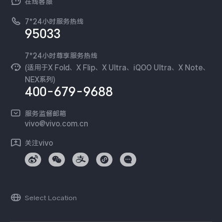
在线客服
工作机会
服务政策
廉正合规
7*24小时服务热线
新闻资讯
95033
环保回收
国补营业执照
隐私中心
安全公告
7*24小时尊享服务热线
无线电发射设备销售备案
可持续发展
(适用于X Fold、X Flip、X Ultra、iQOO Ultra、X Note、
服务隐私政策
NEX系列)
vivo 蔡司影像
400-679-9688
Log还原LUTs下载
开发者社区
服务监督邮箱
vivo 办公套件
vivo@vivo.com.cn
蓝河操作系统
关注vivo
vivo 通信
vivo 智能车载
Select Location