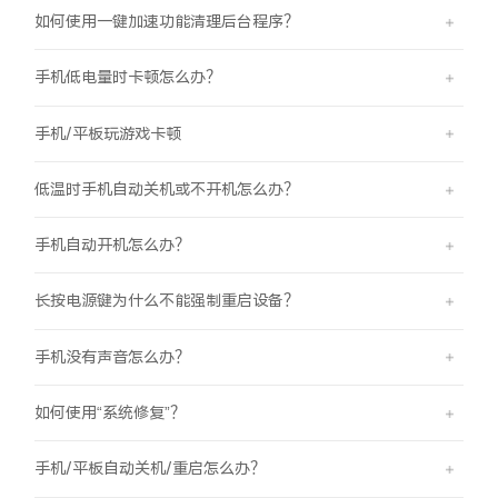
iQOO Neo11
iQOO 15
全部Y机型
对比Y机型
如何使用一键加速功能清理后台程序？
vivo WATCH GT 2
vivo Vision
全部iQOO机型
对比iQOO机型
手机低电量时卡顿怎么办？
手机/平板玩游戏卡顿
全部智能硬件
低温时手机自动关机或不开机怎么办？
手机自动开机怎么办？
长按电源键为什么不能强制重启设备？
手机没有声音怎么办？
如何使用“系统修复”？
手机/平板自动关机/重启怎么办？