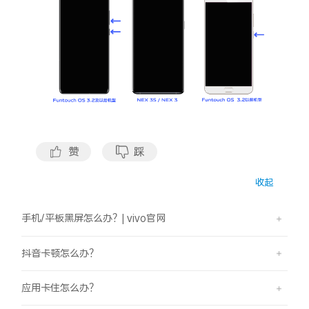
X300 Pro
X300
S30 Pro mini
S30
Y500 Pro
Y500
iQOO 15 Ultra
iQOO Z11 Turbo
赞
踩
iQOO Pad6 Pro
iQOO TWS 5e
收起
X Fold5
X200 Ultra
手机/平板黑屏怎么办？| vivo官网
S20 Pro
S20
全部X机型
对比X机型
抖音卡顿怎么办？
Y50 5G
Y50m 5G
全部S机型
对比S机型
应用卡住怎么办？