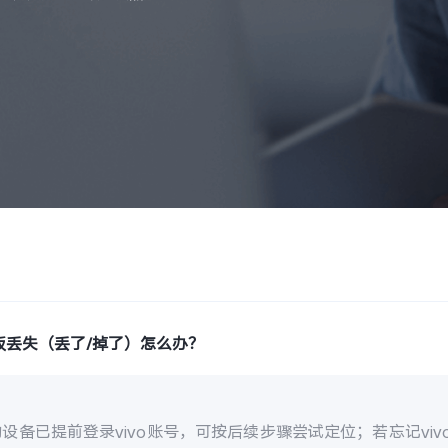
板丢失（丢了/掉了）怎么办？
设备已提前登录vivo账号，可按后续步骤尝试定位；若忘记vi