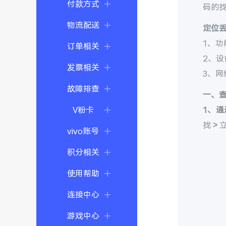
付款方式
码的
物流配送
定位
1、功
订单相关
2、
发票相关
3、
故障排查
一、
V粉卡
1、通
找 >
vivo账号
积分相关
使用帮助
连接中心
游戏中心