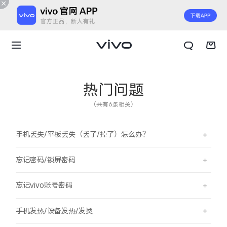
热门问题
（共有6条相关）
手机丢失/平板丢失（丢了/掉了）怎么办？
忘记密码/锁屏密码
忘记vivo账号密码
X300 E
X Fold6
手机发热/设备发热/发烫