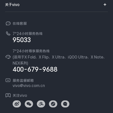
智能硬件
供应商协同平台
订单查询
关于vivo
查找手机
X300 Pro
X300
T系列
开放平台
官网APP下载
vivo 简介
常见问题
NEX系列
vivo 企业业务
S30 Pro mini
S30
在线客服
工作机会
服务政策
廉正合规
7*24小时服务热线
新闻资讯
Y500 Pro
Y500
95033
环保回收
国补营业执照
隐私中心
iQOO 15 Ultra
iQOO Z11 Turbo
安全公告
7*24小时尊享服务热线
无线电发射设备销售备案
可持续发展
(适用于X Fold、X Flip、X Ultra、iQOO Ultra、X Note、
服务隐私政策
NEX系列)
iQOO Pad6 Pro
iQOO TWS 5e
vivo 蔡司影像
400-679-9688
Log还原LUTs下载
X Fold5
X200 Ultra
开发者社区
服务监督邮箱
vivo 办公套件
vivo@vivo.com.cn
S20 Pro
S20
全部X机型
对比X机型
蓝河操作系统
关注vivo
vivo 通信
Y50 5G
Y50m 5G
全部S机型
对比S机型
vivo 智能车载