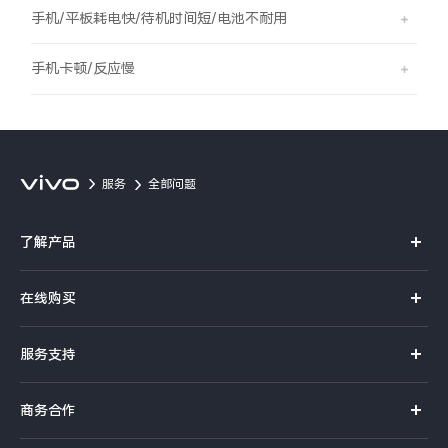
S60
S60 元气版
手机/平板耗电快/待机时间短/电池不耐用
Y600 Turbo
Y600 Pro
手机卡顿/反应慢
iQOO Z11i
iQOO 15T
vivo TWS 5 Pro
vivo Pad6 Pro
服务
全部问题
X300 Ultra
X300s
了解产品
S50 Pro mini
S50
X系列
在线购买
S系列
Y6
Y60
官方商城
服务支持
Y系列
选购手机
iQOO Z11
iQOO Z11x
真伪查询
iQOO手机
商务合作
选购配件
服务网点
vivo 头戴降噪耳机
vivo TWS 5e