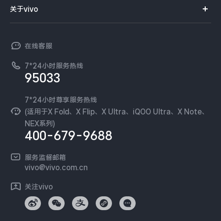
智能硬件
供应商协同平台
订单查询
关于vivo
查找手机
X300 Pro
X300
T系列
开放平台
官网APP下载
vivo 简介
常见问题
NEX系列
vivo 企业业务
S30 Pro mini
S30
在线客服
工作机会
服务政策
廉正合规
7*24小时服务热线
新闻资讯
Y500 Pro
Y500
95033
环保回收
国补营业执照
隐私中心
iQOO 15 Ultra
iQOO Z11 Turbo
安全公告
7*24小时尊享服务热线
无线电发射设备销售备案
可持续发展
(适用于X Fold、X Flip、X Ultra、iQOO Ultra、X Note、
服务隐私政策
NEX系列)
iQOO Pad6 Pro
iQOO TWS 5e
vivo 蔡司影像
400-679-9688
Log还原LUTs下载
X Fold5
X200 Ultra
开发者社区
服务监督邮箱
vivo 办公套件
vivo@vivo.com.cn
S20 Pro
S20
全部X机型
对比X机型
蓝河操作系统
关注vivo
vivo 通信
Y50 5G
Y50m 5G
全部S机型
对比S机型
vivo 智能车载