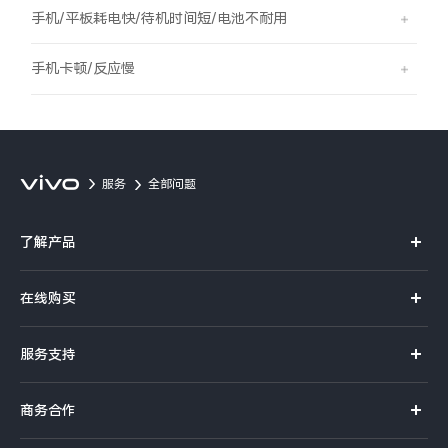
S60
S60 元气版
手机/平板耗电快/待机时间短/电池不耐用
Y600 Turbo
Y600 Pro
手机卡顿/反应慢
iQOO Z11i
iQOO 15T
vivo TWS 5 Pro
vivo Pad6 Pro
服务
全部问题
X300 Ultra
X300s
了解产品
S50 Pro mini
S50
X系列
在线购买
S系列
Y6
Y60
官方商城
服务支持
Y系列
选购手机
iQOO Z11
iQOO Z11x
真伪查询
iQOO手机
商务合作
选购配件
服务网点
vivo 头戴降噪耳机
vivo TWS 5e