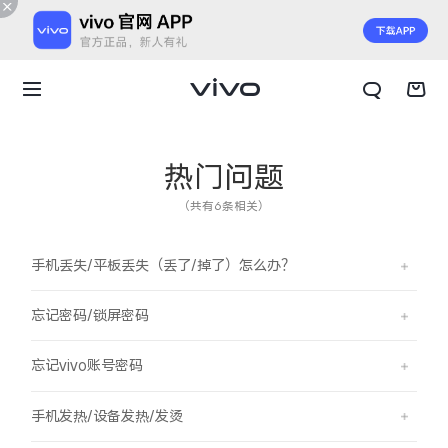
热门问题
（共有6条相关）
手机丢失/平板丢失（丢了/掉了）怎么办？
忘记密码/锁屏密码
忘记vivo账号密码
X300 E
X Fold6
手机发热/设备发热/发烫