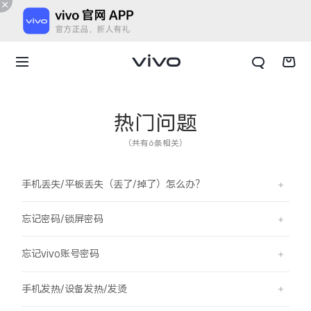
热门问题
（共有6条相关）
手机丢失/平板丢失（丢了/掉了）怎么办？
忘记密码/锁屏密码
忘记vivo账号密码
X300 E
X Fold6
手机发热/设备发热/发烫