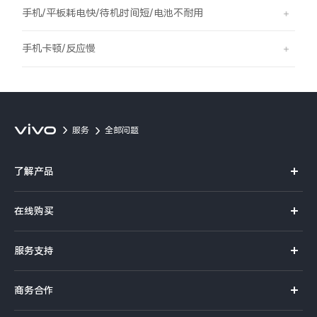
S60
S60 元气版
手机/平板耗电快/待机时间短/电池不耐用
Y600 Turbo
Y600 Pro
手机卡顿/反应慢
iQOO Z11i
iQOO 15T
vivo TWS 5 Pro
vivo Pad6 Pro
服务
全部问题
X300 Ultra
X300s
了解产品
S50 Pro mini
S50
X系列
在线购买
S系列
Y6
Y60
官方商城
服务支持
Y系列
选购手机
iQOO Z11
iQOO Z11x
真伪查询
iQOO手机
商务合作
选购配件
服务网点
vivo 头戴降噪耳机
vivo TWS 5e