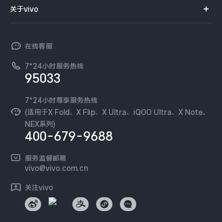
智能硬件
供应商协同平台
订单查询
关于vivo
查找手机
X300 Pro
X300
T系列
开放平台
官网APP下载
vivo 简介
常见问题
NEX系列
vivo 企业业务
S30 Pro mini
S30
在线客服
工作机会
服务政策
廉正合规
7*24小时服务热线
新闻资讯
Y500 Pro
Y500
95033
环保回收
国补营业执照
隐私中心
iQOO 15 Ultra
iQOO Z11 Turbo
安全公告
7*24小时尊享服务热线
无线电发射设备销售备案
可持续发展
(适用于X Fold、X Flip、X Ultra、iQOO Ultra、X Note、
服务隐私政策
NEX系列)
iQOO Pad6 Pro
iQOO TWS 5e
vivo 蔡司影像
400-679-9688
Log还原LUTs下载
X Fold5
X200 Ultra
开发者社区
服务监督邮箱
vivo 办公套件
vivo@vivo.com.cn
S20 Pro
S20
全部X机型
对比X机型
蓝河操作系统
关注vivo
vivo 通信
Y50 5G
Y50m 5G
全部S机型
对比S机型
vivo 智能车载