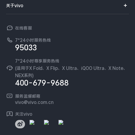
智能硬件
供应商协同平台
订单查询
关于vivo
查找手机
X300 Pro
X300
T系列
开放平台
官网APP下载
vivo 简介
常见问题
NEX系列
vivo 企业业务
S30 Pro mini
S30
在线客服
工作机会
服务政策
廉正合规
7*24小时服务热线
新闻资讯
Y500 Pro
Y500
95033
环保回收
国补营业执照
隐私中心
iQOO 15 Ultra
iQOO Z11 Turbo
安全公告
7*24小时尊享服务热线
无线电发射设备销售备案
可持续发展
(适用于X Fold、X Flip、X Ultra、iQOO Ultra、X Note、
服务隐私政策
NEX系列)
iQOO Pad6 Pro
iQOO TWS 5e
vivo 蔡司影像
400-679-9688
Log还原LUTs下载
X Fold5
X200 Ultra
开发者社区
服务监督邮箱
vivo 办公套件
vivo@vivo.com.cn
S20 Pro
S20
全部X机型
对比X机型
蓝河操作系统
关注vivo
vivo 通信
Y50 5G
Y50m 5G
全部S机型
对比S机型
vivo 智能车载