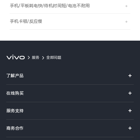
S60
S60 元气版
手机/平板耗电快/待机时间短/电池不耐用
Y600 Turbo
Y600 Pro
手机卡顿/反应慢
iQOO Z11i
iQOO 15T
vivo TWS 5 Pro
vivo Pad6 Pro
服务
全部问题
X300 Ultra
X300s
了解产品
S50 Pro mini
S50
X系列
在线购买
S系列
Y6
Y60
官方商城
服务支持
Y系列
选购手机
iQOO Z11
iQOO Z11x
真伪查询
iQOO手机
商务合作
选购配件
服务网点
vivo 头戴降噪耳机
vivo TWS 5e