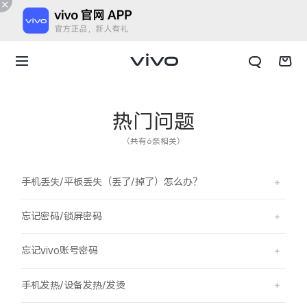
热门问题
（共有6条相关）
手机丢失/平板丢失（丢了/掉了）怎么办？
忘记密码/锁屏密码
忘记vivo账号密码
X300 E
X Fold6
手机发热/设备发热/发烫