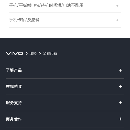
S60
S60 元气版
手机/平板耗电快/待机时间短/电池不耐用
Y600 Turbo
Y600 Pro
手机卡顿/反应慢
iQOO Z11i
iQOO 15T
vivo TWS 5 Pro
vivo Pad6 Pro
服务
全部问题
X300 Ultra
X300s
了解产品
S50 Pro mini
S50
X系列
在线购买
S系列
Y6
Y60
官方商城
服务支持
Y系列
选购手机
iQOO Z11
iQOO Z11x
真伪查询
iQOO手机
商务合作
选购配件
服务网点
vivo 头戴降噪耳机
vivo TWS 5e