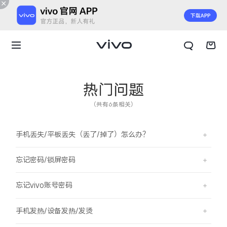
热门问题
（共有6条相关）
手机丢失/平板丢失（丢了/掉了）怎么办？
忘记密码/锁屏密码
忘记vivo账号密码
X300 E
X Fold6
手机发热/设备发热/发烫