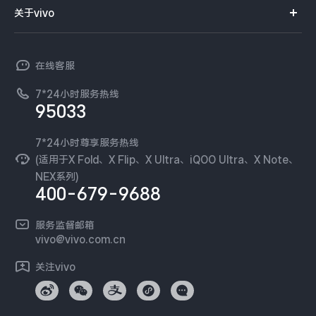
智能硬件
供应商协同平台
订单查询
关于vivo
查找手机
X300 Pro
X300
T系列
开放平台
官网APP下载
vivo 简介
常见问题
NEX系列
vivo 企业业务
S30 Pro mini
S30
在线客服
工作机会
服务政策
廉正合规
7*24小时服务热线
新闻资讯
Y500 Pro
Y500
95033
环保回收
国补营业执照
隐私中心
iQOO 15 Ultra
iQOO Z11 Turbo
安全公告
7*24小时尊享服务热线
无线电发射设备销售备案
可持续发展
(适用于X Fold、X Flip、X Ultra、iQOO Ultra、X Note、
服务隐私政策
NEX系列)
iQOO Pad6 Pro
iQOO TWS 5e
vivo 蔡司影像
400-679-9688
Log还原LUTs下载
X Fold5
X200 Ultra
开发者社区
服务监督邮箱
vivo 办公套件
vivo@vivo.com.cn
S20 Pro
S20
全部X机型
对比X机型
蓝河操作系统
关注vivo
vivo 通信
Y50 5G
Y50m 5G
全部S机型
对比S机型
vivo 智能车载