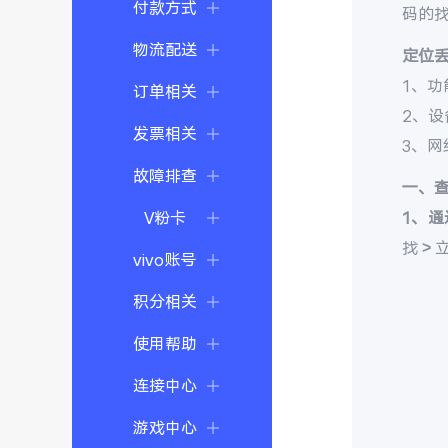
付款方式
码的
物流配送
定位
1、功
订单相关
2、
发票相关
3、
故障排查
一、
V粉卡
1、通
找 >
vivo账号
积分相关
使用帮助
连接中心
游戏中心