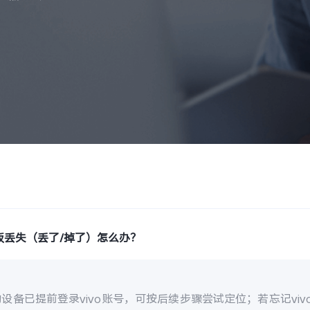
板丢失（丢了/掉了）怎么办？
设备已提前登录vivo账号，可按后续步骤尝试定位；若忘记vi