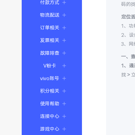
付款方式
码的
物流配送
定位
1、功
订单相关
2、
发票相关
3、
故障排查
一、
V粉卡
1、通
找 >
vivo账号
积分相关
使用帮助
连接中心
游戏中心