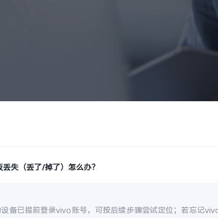
板丢失（丢了/掉了）怎么办？
设备已提前登录vivo账号，可按后续步骤尝试定位；若忘记vi