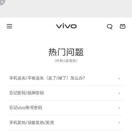
热门问题
（共有6条相关）
手机丢失/平板丢失（丢了/掉了）怎么办？
忘记密码/锁屏密码
忘记vivo账号密码
X300 E
X Fold6
手机发热/设备发热/发烫