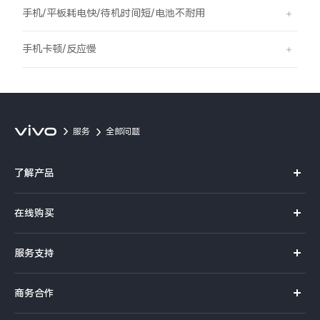
S60
S60 元气版
手机/平板耗电快/待机时间短/电池不耐用
Y600 Turbo
Y600 Pro
手机卡顿/反应慢
iQOO Z11i
iQOO 15T
vivo TWS 5 Pro
vivo Pad6 Pro
服务
全部问题
X300 Ultra
X300s
了解产品
S50 Pro mini
S50
X系列
在线购买
S系列
Y6
Y60
官方商城
服务支持
Y系列
选购手机
iQOO Z11
iQOO Z11x
真伪查询
iQOO手机
商务合作
选购配件
服务网点
vivo 头戴降噪耳机
vivo TWS 5e