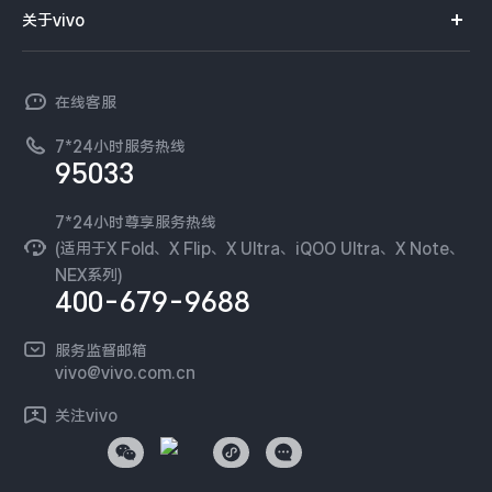
智能硬件
供应商协同平台
订单查询
关于vivo
查找手机
X300 Pro
X300
T系列
开放平台
官网APP下载
vivo 简介
常见问题
NEX系列
vivo 企业业务
S30 Pro mini
S30
在线客服
工作机会
服务政策
廉正合规
7*24小时服务热线
新闻资讯
Y500 Pro
Y500
95033
环保回收
国补营业执照
隐私中心
iQOO 15 Ultra
iQOO Z11 Turbo
安全公告
7*24小时尊享服务热线
无线电发射设备销售备案
可持续发展
(适用于X Fold、X Flip、X Ultra、iQOO Ultra、X Note、
服务隐私政策
NEX系列)
iQOO Pad6 Pro
iQOO TWS 5e
vivo 蔡司影像
400-679-9688
Log还原LUTs下载
X Fold5
X200 Ultra
开发者社区
服务监督邮箱
vivo 办公套件
vivo@vivo.com.cn
S20 Pro
S20
全部X机型
对比X机型
蓝河操作系统
关注vivo
vivo 通信
Y50 5G
Y50m 5G
全部S机型
对比S机型
vivo 智能车载