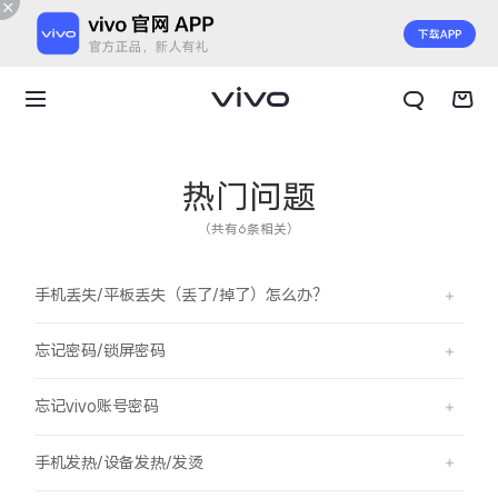
热门问题
（共有6条相关）
手机丢失/平板丢失（丢了/掉了）怎么办？
忘记密码/锁屏密码
忘记vivo账号密码
X300 E
X Fold6
手机发热/设备发热/发烫