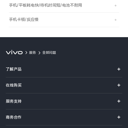
S60
S60 元气版
手机/平板耗电快/待机时间短/电池不耐用
Y600 Turbo
Y600 Pro
手机卡顿/反应慢
iQOO Neo11 至尊版 预约
iQOO Z11S 预约
vivo TWS 5 Pro
vivo Pad6 Pro
服务
全部问题
X300 Ultra
X300s
了解产品
S50 Pro mini
S50
X系列
在线购买
S系列
Y6
Y60
官方商城
服务支持
Y系列
选购手机
iQOO Z11i
iQOO 15T
真伪查询
iQOO手机
商务合作
选购配件
服务网点
vivo 头戴降噪耳机
vivo TWS 5e