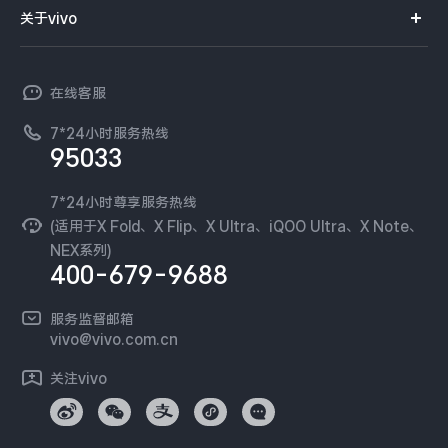
智能硬件
供应商协同平台
订单查询
关于vivo
查找手机
X300 Pro
X300
T系列
开放平台
官网APP下载
vivo 简介
常见问题
NEX系列
vivo 企业业务
S30 Pro mini
S30
在线客服
工作机会
服务政策
廉正合规
7*24小时服务热线
新闻资讯
Y500 Pro
Y500
95033
环保回收
国补营业执照
隐私中心
iQOO Z11
iQOO 15 Ultra
安全公告
7*24小时尊享服务热线
无线电发射设备销售备案
可持续发展
(适用于X Fold、X Flip、X Ultra、iQOO Ultra、X Note、
服务隐私政策
NEX系列)
iQOO Pad6 Pro
iQOO TWS 5e
vivo 蔡司影像
400-679-9688
Log还原LUTs下载
X Fold5
X200 Ultra
开发者社区
服务监督邮箱
vivo 办公套件
vivo@vivo.com.cn
S20 Pro
S20
全部X机型
对比X机型
蓝河操作系统
关注vivo
vivo 通信
Y50 5G
Y50m 5G
全部S机型
对比S机型
vivo 智能车载