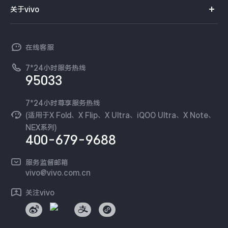
智能硬件
供应商协同平台
订单查询
关于vivo
查找手机
X300 Pro
X300
T系列
开放平台
官网APP下载
vivo 简介
常见问题
NEX系列
vivo 企业业务
S30 Pro mini
S30
在线客服
工作机会
服务政策
廉正合规
7*24小时服务热线
新闻资讯
Y500 Pro
Y500
95033
环保回收
国补营业执照
隐私中心
iQOO 15 Ultra
iQOO Z11 Turbo
安全公告
7*24小时尊享服务热线
无线电发射设备销售备案
可持续发展
(适用于X Fold、X Flip、X Ultra、iQOO Ultra、X Note、
服务隐私政策
NEX系列)
iQOO Pad6 Pro
iQOO TWS 5e
vivo 蔡司影像
400-679-9688
Log还原LUTs下载
X Fold5
X200 Ultra
开发者社区
服务监督邮箱
vivo 办公套件
vivo@vivo.com.cn
S20 Pro
S20
全部X机型
对比X机型
蓝河操作系统
关注vivo
vivo 通信
Y50 5G
Y50m 5G
全部S机型
对比S机型
vivo 智能车载