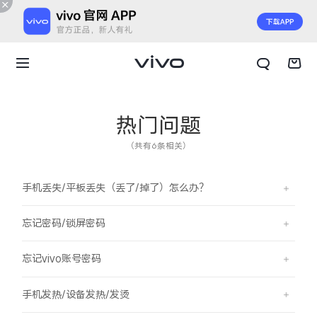
热门问题
（共有6条相关）
手机丢失/平板丢失（丢了/掉了）怎么办？
忘记密码/锁屏密码
忘记vivo账号密码
X300 E
X Fold6
手机发热/设备发热/发烫