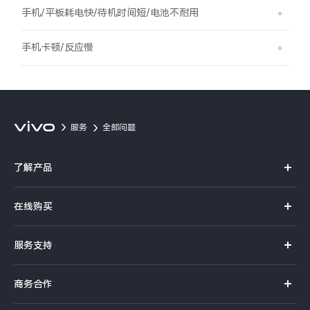
S60
S60 元气版
手机/平板耗电快/待机时间短/电池不耐用
Y600 Turbo
Y600 Pro
手机卡顿/反应慢
iQOO Z11i
iQOO 15T
vivo TWS 5 Pro
vivo Pad6 Pro
服务
全部问题
X300 Ultra
X300s
了解产品
S50 Pro mini
S50
X系列
在线购买
S系列
Y6
Y60
官方商城
服务支持
Y系列
选购手机
iQOO Z11
iQOO Z11x
真伪查询
iQOO手机
商务合作
选购配件
服务网点
vivo 头戴降噪耳机
vivo TWS 5e