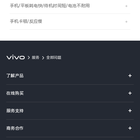
S60
S60 元气版
手机/平板耗电快/待机时间短/电池不耐用
Y600 Turbo
Y600 Pro
手机卡顿/反应慢
iQOO Z11i
iQOO 15T
vivo TWS 5 Pro
vivo Pad6 Pro
服务
全部问题
X300 Ultra
X300s
了解产品
S50 Pro mini
S50
X系列
在线购买
S系列
Y6
Y60
官方商城
服务支持
Y系列
选购手机
iQOO Z11
iQOO Z11x
真伪查询
iQOO手机
商务合作
选购配件
服务网点
vivo 头戴降噪耳机
vivo TWS 5e