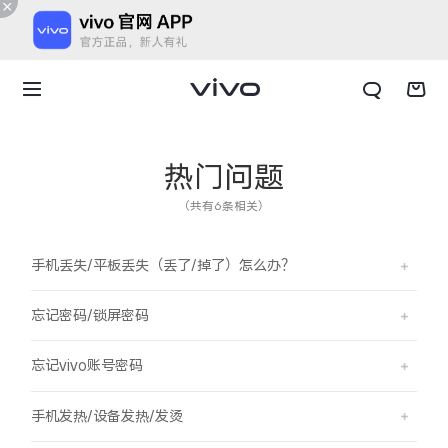
热门问题
（共有6条相关）
手机丢失/平板丢失（丢了/掉了）怎么办？
忘记密码/锁屏密码
忘记vivo账号密码
X300 E
X Fold6
手机发热/设备发热/发烫