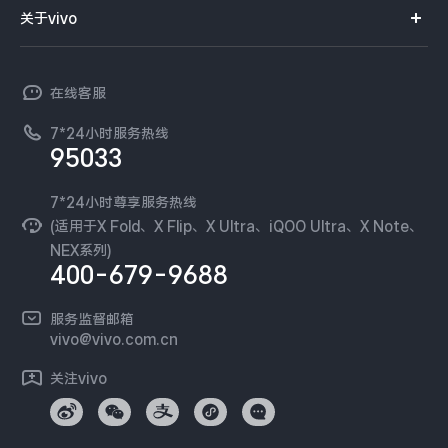
智能硬件
供应商协同平台
订单查询
关于vivo
查找手机
X300 Pro
X300
T系列
开放平台
官网APP下载
vivo 简介
常见问题
NEX系列
vivo 企业业务
S30 Pro mini
S30
在线客服
工作机会
服务政策
廉正合规
7*24小时服务热线
新闻资讯
Y500 Pro
Y500
95033
环保回收
国补营业执照
隐私中心
iQOO 15 Ultra
iQOO Z11 Turbo
安全公告
7*24小时尊享服务热线
无线电发射设备销售备案
可持续发展
(适用于X Fold、X Flip、X Ultra、iQOO Ultra、X Note、
服务隐私政策
NEX系列)
iQOO Pad6 Pro
iQOO TWS 5e
vivo 蔡司影像
400-679-9688
Log还原LUTs下载
X Fold5
X200 Ultra
开发者社区
服务监督邮箱
vivo 办公套件
vivo@vivo.com.cn
S20 Pro
S20
全部X机型
对比X机型
蓝河操作系统
关注vivo
vivo 通信
Y50 5G
Y50m 5G
全部S机型
对比S机型
vivo 智能车载