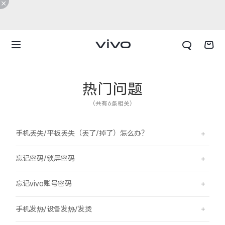
热门问题
（共有6条相关）
手机丢失/平板丢失（丢了/掉了）怎么办？
忘记密码/锁屏密码
忘记vivo账号密码
X300 E
X Fold6
手机发热/设备发热/发烫