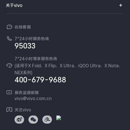
智能硬件
供应商协同平台
订单查询
关于vivo
查找手机
X300 Pro
X300
T系列
开放平台
官网APP下载
vivo 简介
常见问题
NEX系列
vivo 企业业务
S30 Pro mini
S30
在线客服
工作机会
服务政策
廉正合规
7*24小时服务热线
新闻资讯
Y500 Pro
Y500
95033
环保回收
国补营业执照
隐私中心
iQOO 15 Ultra
iQOO Z11 Turbo
安全公告
7*24小时尊享服务热线
无线电发射设备销售备案
可持续发展
(适用于X Fold、X Flip、X Ultra、iQOO Ultra、X Note、
服务隐私政策
NEX系列)
iQOO Pad6 Pro
iQOO TWS 5e
vivo 蔡司影像
400-679-9688
Log还原LUTs下载
X Fold5
X200 Ultra
开发者社区
服务监督邮箱
vivo 办公套件
vivo@vivo.com.cn
S20 Pro
S20
全部X机型
对比X机型
蓝河操作系统
关注vivo
vivo 通信
Y50 5G
Y50m 5G
全部S机型
对比S机型
vivo 智能车载