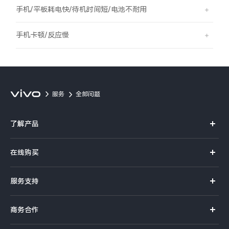
S60
S60 元气版
手机/平板耗电快/待机时间短/电池不耐用
Y600 Turbo
Y600 Pro
手机卡顿/反应慢
iQOO Z11i
iQOO 15T
vivo TWS 5 Pro
vivo Pad6 Pro
服务
全部问题
X300 Ultra
X300s
了解产品
S50 Pro mini
S50
X系列
在线购买
S系列
Y6
Y60
官方商城
服务支持
Y系列
选购手机
iQOO Z11
iQOO Z11x
真伪查询
iQOO手机
商务合作
选购配件
服务网点
vivo 头戴降噪耳机
vivo TWS 5e