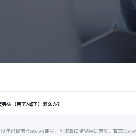
板丢失（丢了/掉了）怎么办？
设备已提前登录vivo账号，可按后续步骤尝试定位；若忘记vi