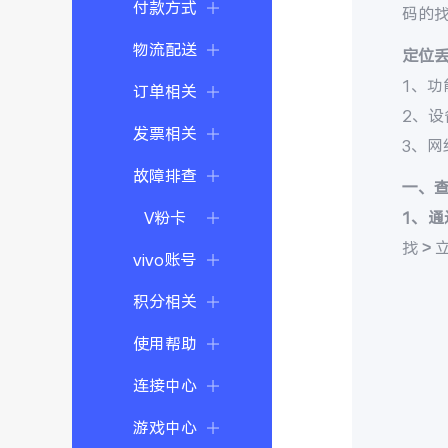
付款方式
码的
物流配送
定位
1、功
订单相关
2、
发票相关
3、
故障排查
一、
V粉卡
1、通
找 >
vivo账号
积分相关
使用帮助
连接中心
游戏中心