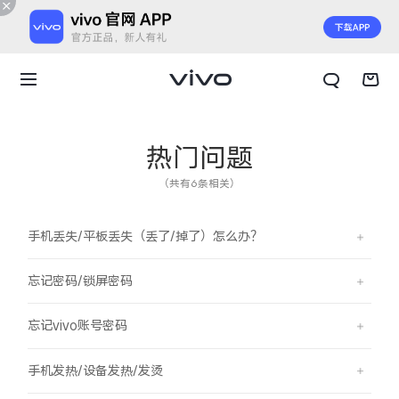
热门问题
（共有6条相关）
手机丢失/平板丢失（丢了/掉了）怎么办？
忘记密码/锁屏密码
忘记vivo账号密码
X300 E
X Fold6
手机发热/设备发热/发烫