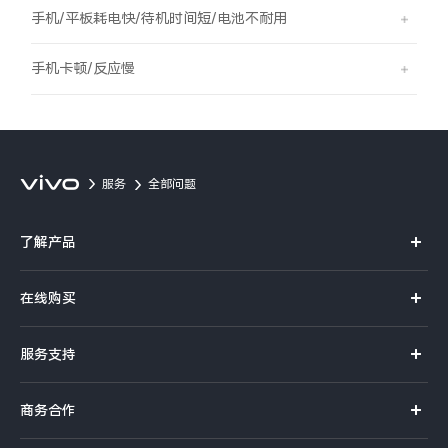
S60
S60 元气版
手机/平板耗电快/待机时间短/电池不耐用
Y600 Turbo
Y600 Pro
手机卡顿/反应慢
iQOO Z11i
iQOO 15T
vivo TWS 5 Pro
vivo Pad6 Pro
服务
全部问题
X300 Ultra
X300s
了解产品
S50 Pro mini
S50
X系列
在线购买
S系列
Y6
Y60
官方商城
服务支持
Y系列
选购手机
iQOO Z11
iQOO Z11x
真伪查询
iQOO手机
商务合作
选购配件
服务网点
vivo 头戴降噪耳机
vivo TWS 5e