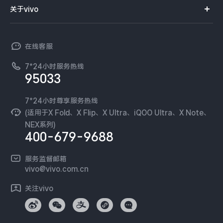
智能硬件
供应商协同平台
订单查询
关于vivo
查找手机
X300 Pro
X300
T系列
开放平台
官网APP下载
vivo 简介
常见问题
NEX系列
vivo 企业业务
S30 Pro mini
S30
在线客服
工作机会
服务政策
廉正合规
7*24小时服务热线
新闻资讯
Y500 Pro
Y500
95033
环保回收
国补营业执照
隐私中心
iQOO 15 Ultra
iQOO Z11 Turbo
安全公告
7*24小时尊享服务热线
无线电发射设备销售备案
可持续发展
(适用于X Fold、X Flip、X Ultra、iQOO Ultra、X Note、
服务隐私政策
NEX系列)
iQOO Pad6 Pro
iQOO TWS 5e
vivo 蔡司影像
400-679-9688
Log还原LUTs下载
X Fold5
X200 Ultra
开发者社区
服务监督邮箱
vivo 办公套件
vivo@vivo.com.cn
S20 Pro
S20
全部X机型
对比X机型
蓝河操作系统
关注vivo
vivo 通信
Y50 5G
Y50m 5G
全部S机型
对比S机型
vivo 智能车载