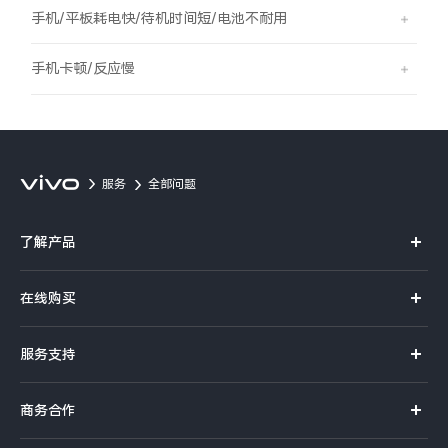
S60
S60 元气版
手机/平板耗电快/待机时间短/电池不耐用
Y600 Turbo
Y600 Pro
手机卡顿/反应慢
iQOO Z11i
iQOO 15T
vivo TWS 5 Pro
vivo Pad6 Pro
服务
全部问题
X300 Ultra
X300s
了解产品
S50 Pro mini
S50
X系列
在线购买
S系列
Y6
Y60
官方商城
服务支持
Y系列
选购手机
iQOO Z11
iQOO Z11x
真伪查询
iQOO手机
商务合作
选购配件
服务网点
vivo 头戴降噪耳机
vivo TWS 5e