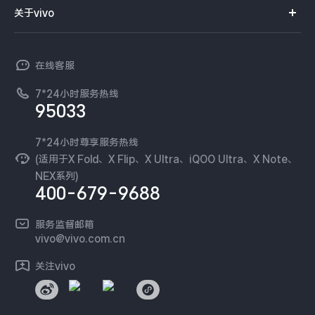
智能硬件
供应商协同平台
订单查询
关于vivo
查找手机
X300 Pro
X300
T系列
开放平台
官网APP下载
vivo 简介
常见问题
NEX系列
vivo 企业业务
S30 Pro mini
S30
在线客服
工作机会
服务政策
廉正合规
7*24小时服务热线
新闻资讯
Y500 Pro
Y500
95033
环保回收
国补营业执照
隐私中心
iQOO 15 Ultra
iQOO Z11 Turbo
安全公告
7*24小时尊享服务热线
无线电发射设备销售备案
可持续发展
(适用于X Fold、X Flip、X Ultra、iQOO Ultra、X Note、
服务隐私政策
NEX系列)
iQOO Pad6 Pro
iQOO TWS 5e
vivo 蔡司影像
400-679-9688
Log还原LUTs下载
X Fold5
X200 Ultra
开发者社区
服务监督邮箱
vivo 办公套件
vivo@vivo.com.cn
S20 Pro
S20
全部X机型
对比X机型
蓝河操作系统
关注vivo
vivo 通信
Y50 5G
Y50m 5G
全部S机型
对比S机型
vivo 智能车载