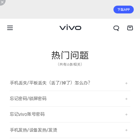
热门问题
（共有6条相关）
手机丢失/平板丢失（丢了/掉了）怎么办？
忘记密码/锁屏密码
忘记vivo账号密码
X300 E
X Fold6
手机发热/设备发热/发烫