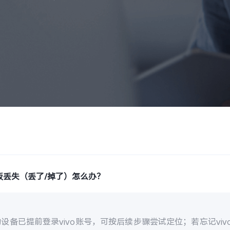
板丢失（丢了/掉了）怎么办？
设备已提前登录vivo账号，可按后续步骤尝试定位；若忘记vi