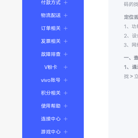
付款方式
码的
物流配送
定位
1、功
订单相关
2、
发票相关
3、
故障排查
一、
V粉卡
1、通
找 >
vivo账号
积分相关
使用帮助
连接中心
游戏中心