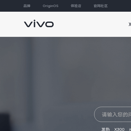
品牌
OriginOS
体验店
官网社区
大家都在搜
发热
X300