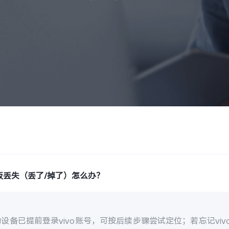
板丢失（丢了/掉了）怎么办？
设备已提前登录vivo账号，可按后续步骤尝试定位；若忘记vi