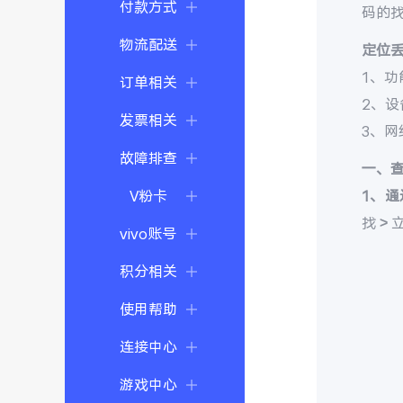
付款方式
码的
物流配送
定位
1、功
订单相关
2、
发票相关
3、
故障排查
一、
V粉卡
1、通
找 >
vivo账号
积分相关
使用帮助
连接中心
游戏中心