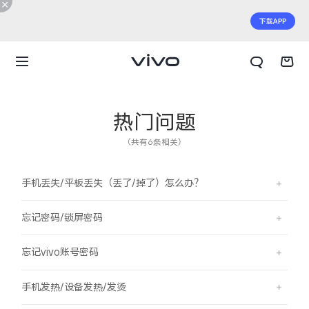
热门问题
（共有6条相关）
手机丢失/平板丢失（丢了/掉了）怎么办？
忘记密码/锁屏密码
忘记vivo账号密码
X300 E
X Fold6
手机发热/设备发热/发烫