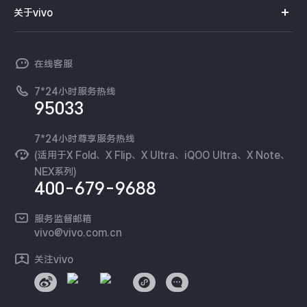
智能硬件
供应商协同平台
订单查询
关于vivo
查找手机
X300 Pro
X300
T系列
开放平台
官网APP下载
vivo 简介
常见问题
NEX系列
vivo 企业业务
S30 Pro mini
S30
在线客服
工作机会
服务政策
廉正合规
7*24小时服务热线
新闻资讯
Y500 Pro
Y500
95033
环保回收
国补营业执照
隐私中心
iQOO 15 Ultra
iQOO Z11 Turbo
安全公告
7*24小时尊享服务热线
无线电发射设备销售备案
可持续发展
(适用于X Fold、X Flip、X Ultra、iQOO Ultra、X Note、
服务隐私政策
NEX系列)
iQOO Pad6 Pro
iQOO TWS 5e
vivo 蔡司影像
400-679-9688
Log还原LUTs下载
X Fold5
X200 Ultra
开发者社区
服务监督邮箱
vivo 办公套件
vivo@vivo.com.cn
S20 Pro
S20
全部X机型
对比X机型
蓝河操作系统
关注vivo
vivo 通信
Y50 5G
Y50m 5G
全部S机型
对比S机型
vivo 智能车载