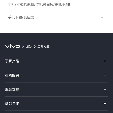
S60
S60 元气版
手机/平板耗电快/待机时间短/电池不耐用
Y600 Turbo
Y600 Pro
手机卡顿/反应慢
iQOO Z11i
iQOO 15T
vivo TWS 5 Pro
vivo Pad6 Pro
服务
全部问题
X300 Ultra
X300s
了解产品
S50 Pro mini
S50
X系列
在线购买
S系列
Y6
Y60
官方商城
服务支持
Y系列
选购手机
iQOO Z11
iQOO Z11x
真伪查询
iQOO手机
商务合作
选购配件
服务网点
vivo 头戴降噪耳机
vivo TWS 5e