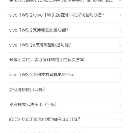
手表同时接收vivo/iQOO手机和苹果手机（iPhone）的消息通知和来电提醒
X300 Pro
X300
vivo TWS 2/vivo TWS 2e蓝牙耳机如何配对设备？
S30 Pro mini
S30
vivo TWS 2支持哪些触控功能？
Y500 Pro
Y500
vivo TWS 2e支持哪些触控功能？
iQOO 15 Ultra
iQOO Z11 Turbo
佩戴手表时，表冠误触或咯手的解决方案
vivo TWS 2系列左右耳机电量不同
iQOO Pad6 Pro
iQOO TWS 5e
X Fold5
X200 Ultra
如何健康使用耳机？
S20 Pro
S20
全部X机型
对比X机型
皮套模式无法使用（平板）
iQOO 立式无线充电器2如何自动升降？
Y50 5G
Y50m 5G
全部S机型
对比S机型