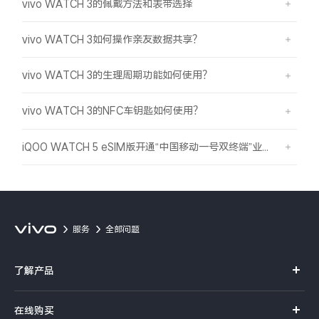
vivo WATCH 3的佩戴方法和表带选择
iQOO Neo11
iQOO 15
全部Y机型
对比Y机型
vivo WATCH 3如何操作亲友数据共享？
vivo WATCH GT 2
vivo Vision
全部iQOO机型
对比iQOO机型
vivo WATCH 3的生理周期功能如何使用？
全部智能硬件
vivo WATCH 3的NFC车钥匙如何使用？
iQOO WATCH 5 eSIM版开通“中国移动一号双终端”业务操作教程
服务
全部问题
了解产品
X系列
在线购买