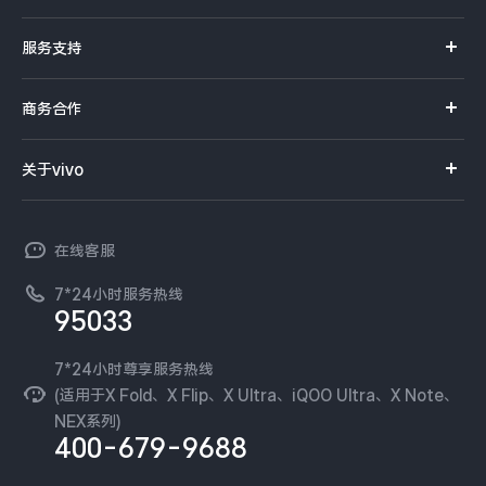
S系列
官方商城
服务支持
Y系列
选购手机
真伪查询
iQOO手机
商务合作
选购配件
服务网点
智能硬件
供应商协同平台
订单查询
关于vivo
查找手机
T系列
开放平台
官网APP下载
vivo 简介
常见问题
NEX系列
vivo 企业业务
在线客服
工作机会
服务政策
廉正合规
7*24小时服务热线
新闻资讯
95033
环保回收
国补营业执照
隐私中心
安全公告
7*24小时尊享服务热线
无线电发射设备销售备案
可持续发展
(适用于X Fold、X Flip、X Ultra、iQOO Ultra、X Note、
服务隐私政策
NEX系列)
vivo 蔡司影像
400-679-9688
Log还原LUTs下载
开发者社区