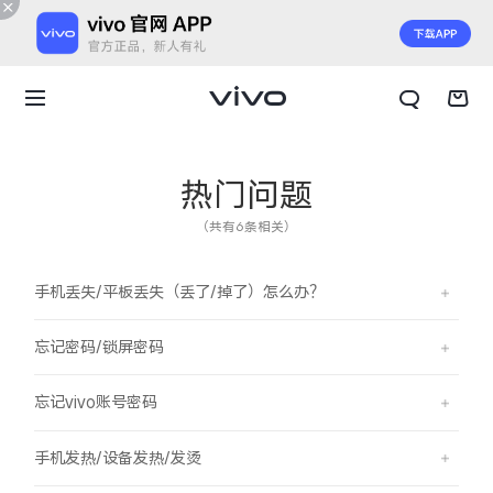
热门问题
（共有6条相关）
手机丢失/平板丢失（丢了/掉了）怎么办？
忘记密码/锁屏密码
忘记vivo账号密码
X300 E
X Fold6
手机发热/设备发热/发烫