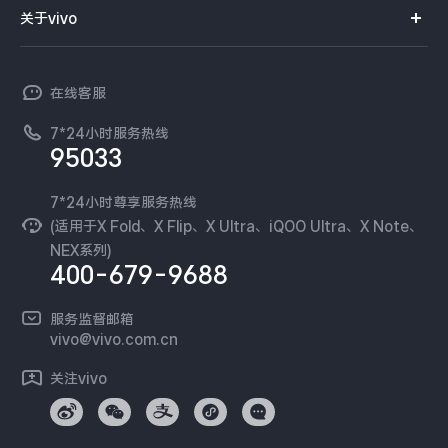
智能硬件
供应商协同平台
订单查询
关于vivo
查找手机
X300 Pro
X300
T系列
开放平台
官网APP下载
vivo 简介
常见问题
NEX系列
vivo 企业业务
S30 Pro mini
S30
在线客服
工作机会
服务政策
廉正合规
7*24小时服务热线
新闻资讯
Y500 Pro
Y500
95033
环保回收
国补营业执照
隐私中心
iQOO 15 Ultra
iQOO Z11 Turbo
安全公告
7*24小时尊享服务热线
无线电发射设备销售备案
可持续发展
(适用于X Fold、X Flip、X Ultra、iQOO Ultra、X Note、
服务隐私政策
NEX系列)
iQOO Pad6 Pro
iQOO TWS 5e
vivo 蔡司影像
400-679-9688
Log还原LUTs下载
X Fold5
X200 Ultra
开发者社区
服务监督邮箱
vivo 办公套件
vivo@vivo.com.cn
S20 Pro
S20
全部X机型
对比X机型
蓝河操作系统
关注vivo
vivo 通信
Y50 5G
Y50m 5G
全部S机型
对比S机型
vivo 智能车载