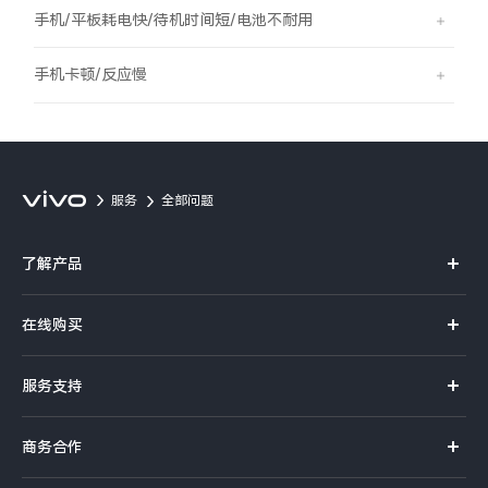
S60
S60 元气版
手机/平板耗电快/待机时间短/电池不耐用
Y600 Turbo
Y600 Pro
手机卡顿/反应慢
iQOO Z11i
iQOO 15T
vivo TWS 5 Pro
vivo Pad6 Pro
服务
全部问题
X300 Ultra
X300s
了解产品
S50 Pro mini
S50
X系列
在线购买
S系列
Y6
Y60
官方商城
服务支持
Y系列
选购手机
iQOO Z11
iQOO Z11x
真伪查询
iQOO手机
商务合作
选购配件
服务网点
vivo 头戴降噪耳机
vivo TWS 5e