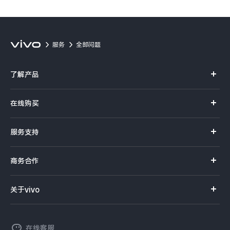
服务
全部问题
了解产品
X系列
在线购买
S系列
官方商城
服务支持
Y系列
选购手机
真伪查询
iQOO手机
商务合作
选购配件
服务网点
智能硬件
供应商协同平台
订单查询
关于vivo
查找手机
T系列
开放平台
官网APP下载
vivo 简介
常见问题
NEX系列
vivo 企业业务
在线客服