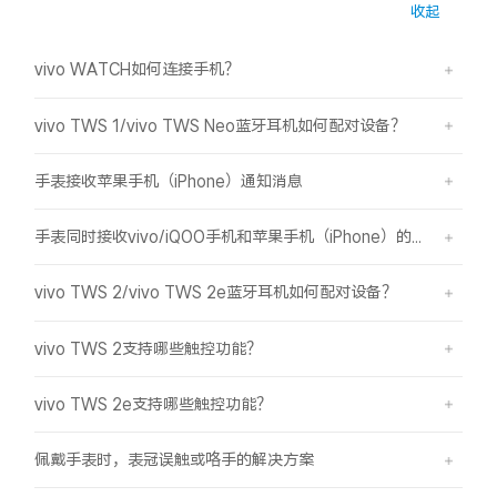
收起
X300 Pro
X300
vivo WATCH如何连接手机？
S30 Pro mini
S30
vivo TWS 1/vivo TWS Neo蓝牙耳机如何配对设备？
Y500 Pro
Y500
手表接收苹果手机（iPhone）通知消息
iQOO 15 Ultra
iQOO Z11 Turbo
手表同时接收vivo/iQOO手机和苹果手机（iPhone）的消息通知和来电提醒
iQOO Pad6 Pro
iQOO TWS 5e
vivo TWS 2/vivo TWS 2e蓝牙耳机如何配对设备？
X Fold5
X200 Ultra
vivo TWS 2支持哪些触控功能？
S20 Pro
S20
全部X机型
对比X机型
vivo TWS 2e支持哪些触控功能？
Y50 5G
Y50m 5G
全部S机型
对比S机型
佩戴手表时，表冠误触或咯手的解决方案