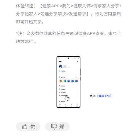
S60
S60 元气版
体验路径：【健康APP>我的>健康关怀>请求家人分享/
分享给家人>勾选分享项次>发送请求】，待对方同意后
Y600 Turbo
Y600 Pro
即可开始共享。
*注：亲友数据共享的信息需通过健康APP查看，账号上
iQOO Z11i
iQOO 15T
限为20个。
vivo TWS 5 Pro
vivo Pad6 Pro
X300 Ultra
X300s
S50 Pro mini
S50
Y6
Y60
iQOO Z11
iQOO Z11x
赞
踩
vivo 头戴降噪耳机
vivo TWS 5e