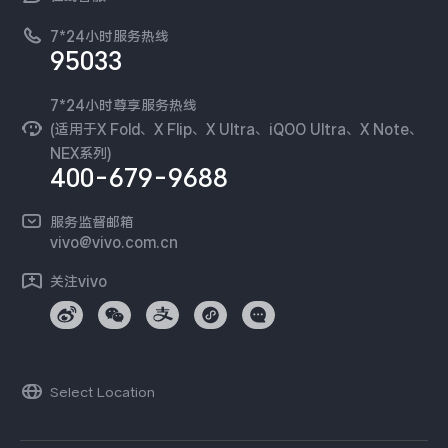
工作机会
服务政策
廉正合规
7*24小时服务热线
新闻资讯
95033
环保回收
国补营业执照
隐私中心
安全公告
7*24小时尊享服务热线
无线电发射设备销售备案
可持续发展
(适用于X Fold、X Flip、X Ultra、iQOO Ultra、X Note、
服务隐私政策
NEX系列)
vivo 蔡司影像
400-679-9688
Log还原LUTs下载
开发者社区
服务监督邮箱
vivo 办公套件
vivo@vivo.com.cn
蓝河操作系统
关注vivo
vivo 通信
vivo 智能车载
Select Location