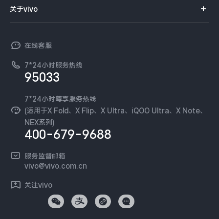
智能硬件
供应商协同平台
订单查询
关于vivo
查找手机
X300 Pro
X300
T系列
开放平台
官网APP下载
vivo 简介
常见问题
NEX系列
vivo 企业业务
S30 Pro mini
S30
在线客服
工作机会
服务政策
廉正合规
7*24小时服务热线
新闻资讯
Y500 Pro
Y500
95033
环保回收
国补营业执照
隐私中心
iQOO 15 Ultra
iQOO Z11 Turbo
安全公告
7*24小时尊享服务热线
无线电发射设备销售备案
可持续发展
(适用于X Fold、X Flip、X Ultra、iQOO Ultra、X Note、
服务隐私政策
NEX系列)
iQOO Pad6 Pro
iQOO TWS 5e
vivo 蔡司影像
400-679-9688
Log还原LUTs下载
X Fold5
X200 Ultra
开发者社区
服务监督邮箱
vivo 办公套件
vivo@vivo.com.cn
S20 Pro
S20
全部X机型
对比X机型
蓝河操作系统
关注vivo
vivo 通信
Y50 5G
Y50m 5G
全部S机型
对比S机型
vivo 智能车载