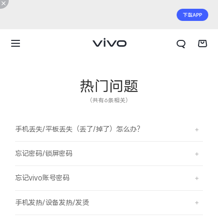
热门问题
（共有6条相关）
手机丢失/平板丢失（丢了/掉了）怎么办？
忘记密码/锁屏密码
忘记vivo账号密码
X300 E
X Fold6
手机发热/设备发热/发烫