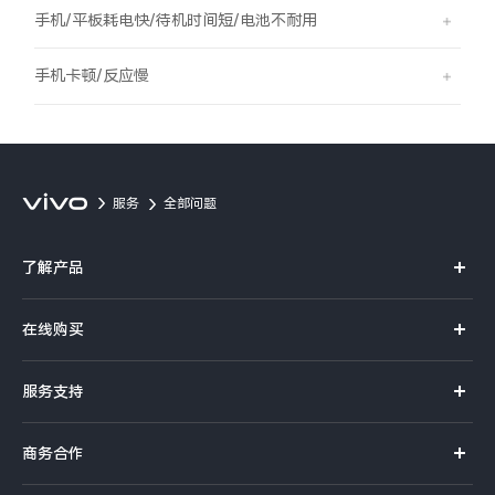
S60
S60 元气版
手机/平板耗电快/待机时间短/电池不耐用
Y600 Turbo
Y600 Pro
手机卡顿/反应慢
iQOO Z11i
iQOO 15T
vivo TWS 5 Pro
vivo Pad6 Pro
服务
全部问题
X300 Ultra
X300s
了解产品
S50 Pro mini
S50
X系列
在线购买
S系列
Y6
Y60
官方商城
服务支持
Y系列
选购手机
iQOO Z11
iQOO Z11x
真伪查询
iQOO手机
商务合作
选购配件
服务网点
vivo 头戴降噪耳机
vivo TWS 5e